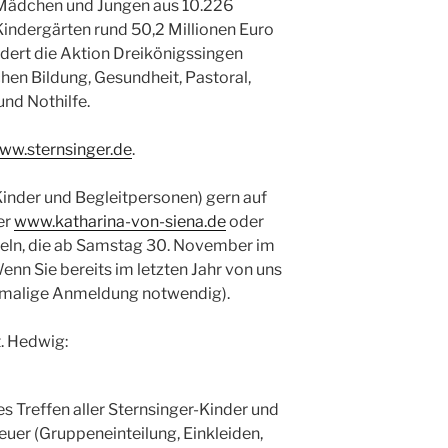
 Mädchen und Jungen aus 10.226
indergärten rund 50,2 Millionen Euro
dert die Aktion Dreikönigssingen
chen Bildung, Gesundheit, Pastoral,
und Nothilfe.
ww.sternsinger.de
.
nder und Begleitpersonen) gern auf
er
www.katharina-von-siena.de
oder
teln, die ab Samstag 30. November im
nn Sie bereits im letzten Jahr von uns
chmalige Anmeldung notwendig).
. Hedwig:
es Treffen aller Sternsinger-Kinder und
euer (Gruppeneinteilung, Einkleiden,