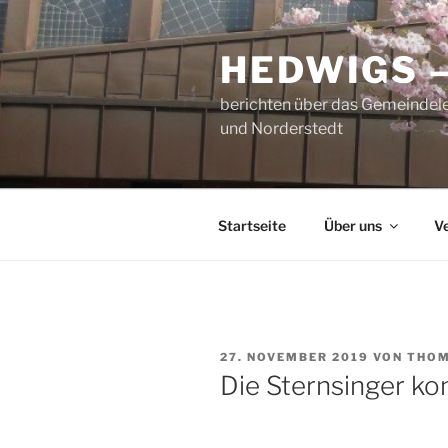
Zum
Inhalt
HEDWIGS 
springen
berichten über das Gemeindele
und Norderstedt
Startseite
Über uns
V
VERÖFFENTLICHT
27. NOVEMBER 2019
VON
THOM
AM
Die Sternsinger k