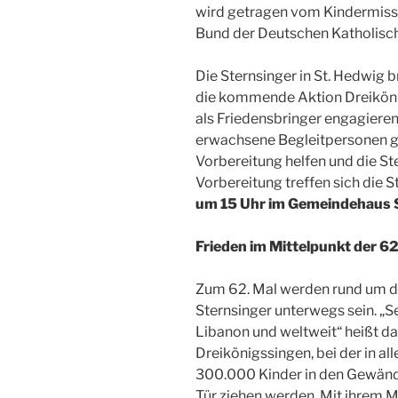
wird getragen vom Kindermiss
Bund der Deutschen Katholisc
Die Sternsinger in St. Hedwig 
die kommende Aktion Dreiköni
als Friedensbringer engagiere
erwachsene Begleitpersonen ge
Vorbereitung helfen und die St
Vorbereitung treffen sich die 
um 15 Uhr im Gemeindehaus S
Frieden im Mittelpunkt der 6
Zum 62. Mal werden rund um d
Sternsinger unterwegs sein. „S
Libanon und weltweit“ heißt 
Dreikönigssingen, bei der in a
300.000 Kinder in den Gewände
Tür ziehen werden. Mit ihrem 