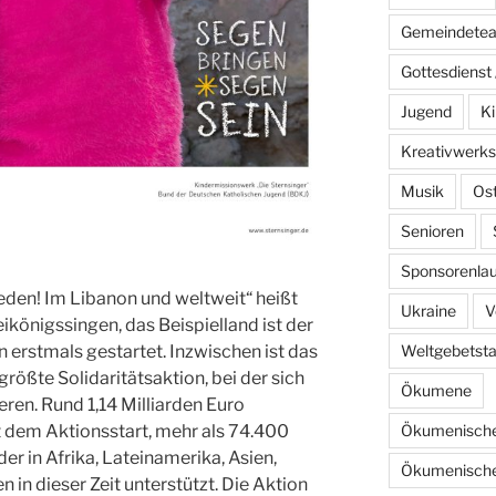
Gemeindete
Gottesdienst 
Jugend
Ki
Kreativwerks
Musik
Os
Senioren
Sponsorenlau
ieden! Im Libanon und weltweit“ heißt
Ukraine
V
ikönigssingen, das Beispielland ist der
Weltgebetst
 erstmals gestartet. Inzwischen ist das
rößte Solidaritätsaktion, bei der sich
Ökumene
eren. Rund 1,14 Milliarden Euro
Ökumenische
t dem Aktionsstart, mehr als 74.400
der in Afrika, Lateinamerika, Asien,
Ökumenische
in dieser Zeit unterstützt. Die Aktion