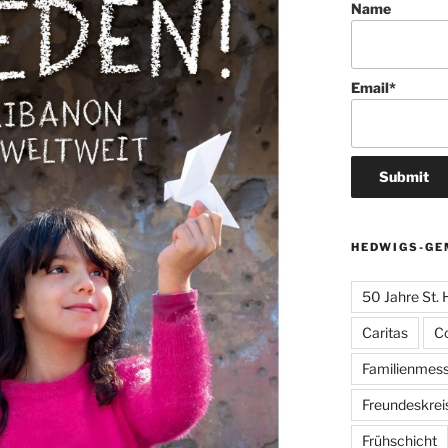
Name
Email*
HEDWIGS-GE
50 Jahre St.
Caritas
C
Familienmes
Freundeskrei
Frühschicht