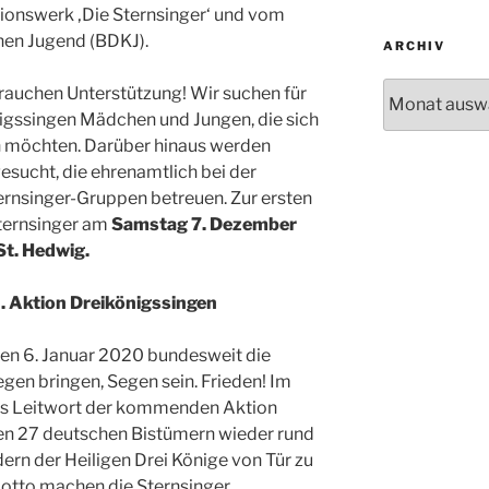
ionswerk ‚Die Sternsinger‘ und vom
hen Jugend (BDKJ).
ARCHIV
Archiv
brauchen Unterstützung! Wir suchen für
gssingen Mädchen und Jungen, die sich
n möchten. Darüber hinaus werden
sucht, die ehrenamtlich bei der
ernsinger-Gruppen betreuen. Zur ersten
Sternsinger am
Samstag 7. Dezember
t. Hedwig.
2. Aktion Dreikönigssingen
en 6. Januar 2020 bundesweit die
egen bringen, Segen sein. Frieden! Im
das Leitwort der kommenden Aktion
llen 27 deutschen Bistümern wieder rund
rn der Heiligen Drei Könige von Tür zu
Motto machen die Sternsinger