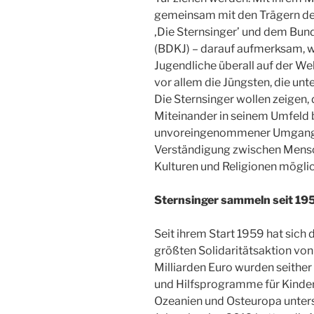
gemeinsam mit den Trägern de
‚Die Sternsinger’ und dem Bun
(BDKJ) – darauf aufmerksam, wi
Jugendliche überall auf der Welt
vor allem die Jüngsten, die un
Die Sternsinger wollen zeigen, 
Miteinander in seinem Umfeld b
unvoreingenommener Umgang 
Verständigung zwischen Mensc
Kulturen und Religionen möglic
Sternsinger sammeln seit 195
Seit ihrem Start 1959 hat sich 
größten Solidaritätsaktion von 
Milliarden Euro wurden seithe
und Hilfsprogramme für Kinder 
Ozeanien und Osteuropa unterst