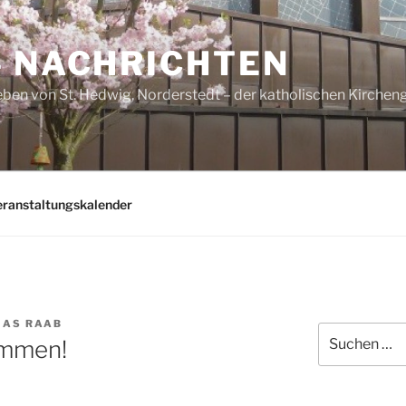
– NACHRICHTEN
ben von St. Hedwig, Norderstedt – der katholischen Kirche
eranstaltungskalender
AS RAAB
Suchen
ommen!
nach: