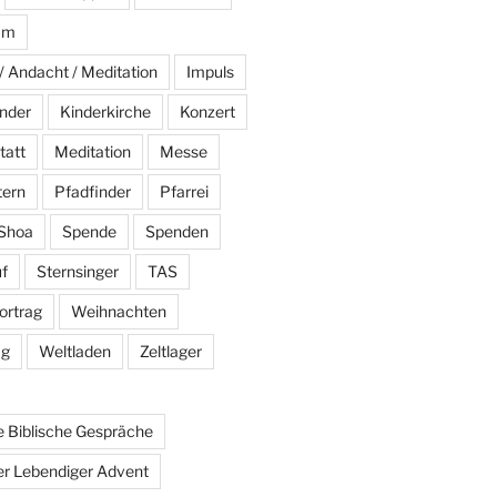
am
/ Andacht / Meditation
Impuls
nder
Kinderkirche
Konzert
tatt
Meditation
Messe
tern
Pfadfinder
Pfarrei
Shoa
Spende
Spenden
f
Sternsinger
TAS
ortrag
Weihnachten
ag
Weltladen
Zeltlager
 Biblische Gespräche
r Lebendiger Advent