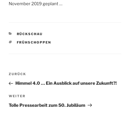
November 2019 geplant …
KATEGORIEN
RÜCKSCHAU
SCHLAGWÖRTER
FRÜHSCHOPPEN
Beitragsnavigation
Vorheriger
ZURÜCK
Beitrag
Himmel 4.0 … Ein Ausblick auf unsere Zukunft?!
Nächster
WEITER
Beitrag
Tolle Pressearbeit zum 50. Jubiläum