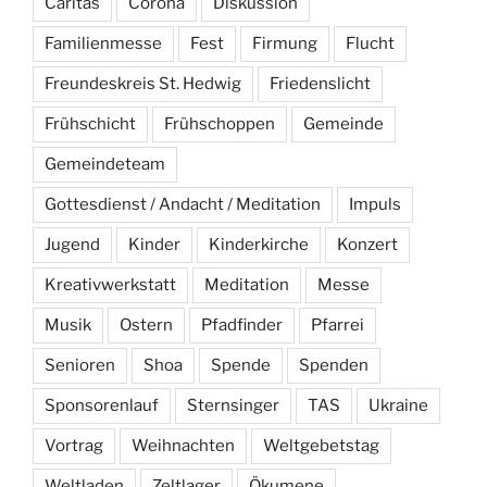
Caritas
Corona
Diskussion
Familienmesse
Fest
Firmung
Flucht
Freundeskreis St. Hedwig
Friedenslicht
Frühschicht
Frühschoppen
Gemeinde
Gemeindeteam
Gottesdienst / Andacht / Meditation
Impuls
Jugend
Kinder
Kinderkirche
Konzert
Kreativwerkstatt
Meditation
Messe
Musik
Ostern
Pfadfinder
Pfarrei
Senioren
Shoa
Spende
Spenden
Sponsorenlauf
Sternsinger
TAS
Ukraine
Vortrag
Weihnachten
Weltgebetstag
Weltladen
Zeltlager
Ökumene