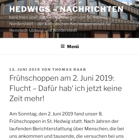
Zum
HEDWIGS – NACHRICHTEN
Inhalt
berichten über das Gemeindeleben von St. Hedwig,
springen
Norderstedt – der katholischen Kirchengemeinde für
Henstedt-Ulzburg und Norderstedt
Menü
VERÖFFENTLICHT
13. JUNI 2019
VON
THOMAS RAAB
AM
Frühschoppen am 2. Juni 2019:
Flucht – Dafür hab‘ ich jetzt keine
Zeit mehr!
Am Sonntag, den 2. Juni 2019 fand unser 8.
Frühschoppen in St. Hedwig statt. Nach Jahren der
laufenden Berichterstattung über Menschen, die bei
uns ankommen und tausende, die versuchen bei uns