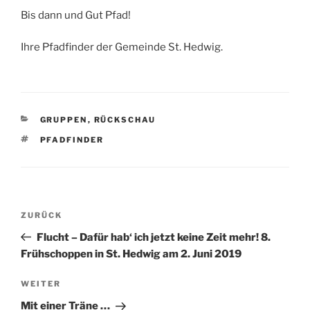
Bis dann und Gut Pfad!
Ihre Pfadfinder der Gemeinde St. Hedwig.
KATEGORIEN
GRUPPEN
,
RÜCKSCHAU
SCHLAGWÖRTER
PFADFINDER
Beitragsnavigation
Vorheriger
ZURÜCK
Beitrag
Flucht – Dafür hab‘ ich jetzt keine Zeit mehr! 8.
Frühschoppen in St. Hedwig am 2. Juni 2019
Nächster
WEITER
Beitrag
Mit einer Träne …