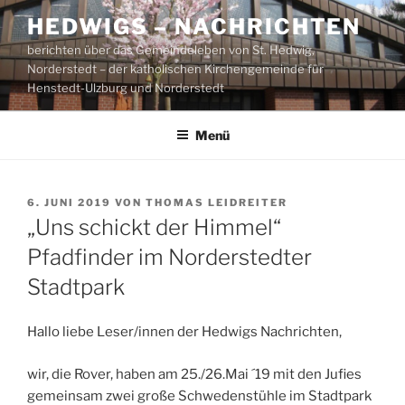
Zum
HEDWIGS – NACHRICHTEN
Inhalt
berichten über das Gemeindeleben von St. Hedwig,
springen
Norderstedt – der katholischen Kirchengemeinde für
Henstedt-Ulzburg und Norderstedt
Menü
VERÖFFENTLICHT
6. JUNI 2019
VON
THOMAS LEIDREITER
AM
„Uns schickt der Himmel“
Pfadfinder im Norderstedter
Stadtpark
Hallo liebe Leser/innen der Hedwigs Nachrichten,
wir, die Rover, haben am 25./26.Mai ´19 mit den Jufies
gemeinsam zwei große Schwedenstühle im Stadtpark