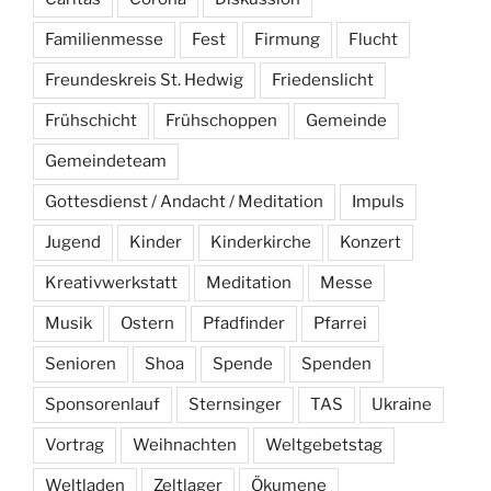
Familienmesse
Fest
Firmung
Flucht
Freundeskreis St. Hedwig
Friedenslicht
Frühschicht
Frühschoppen
Gemeinde
Gemeindeteam
Gottesdienst / Andacht / Meditation
Impuls
Jugend
Kinder
Kinderkirche
Konzert
Kreativwerkstatt
Meditation
Messe
Musik
Ostern
Pfadfinder
Pfarrei
Senioren
Shoa
Spende
Spenden
Sponsorenlauf
Sternsinger
TAS
Ukraine
Vortrag
Weihnachten
Weltgebetstag
Weltladen
Zeltlager
Ökumene