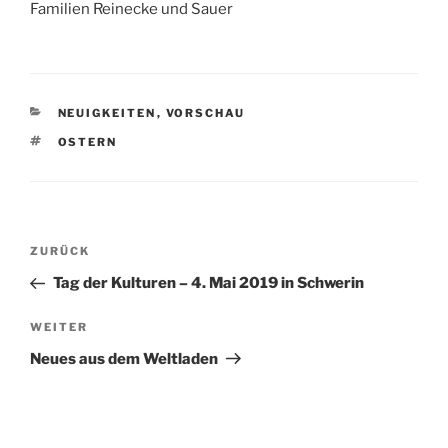
Familien Reinecke und Sauer
KATEGORIEN
NEUIGKEITEN
,
VORSCHAU
SCHLAGWÖRTER
OSTERN
Beitragsnavigation
Vorheriger
ZURÜCK
Beitrag
Tag der Kulturen – 4. Mai 2019 in Schwerin
Nächster
WEITER
Beitrag
Neues aus dem Weltladen