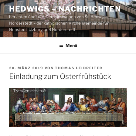
Zum
HEDWIGS – NACHRICHTEN
Inhalt
berichten über das Gemeindeleben von St. Hedwig,
springen
Norderstedt – der katholischen Kirchengemeinde für
Henstedt-Ulzburg und Norderstedt
Menü
VERÖFFENTLICHT
20. MÄRZ 2019
VON
THOMAS LEIDREITER
AM
Einladung zum Osterfrühstück