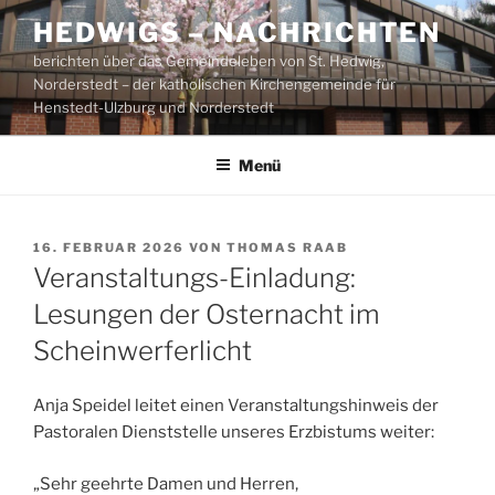
Zum
HEDWIGS – NACHRICHTEN
Inhalt
berichten über das Gemeindeleben von St. Hedwig,
springen
Norderstedt – der katholischen Kirchengemeinde für
Henstedt-Ulzburg und Norderstedt
Menü
VERÖFFENTLICHT
16. FEBRUAR 2026
VON
THOMAS RAAB
AM
Veranstaltungs-Einladung:
Lesungen der Osternacht im
Scheinwerferlicht
Anja Speidel leitet einen Veranstaltungshinweis der
Pastoralen Dienststelle unseres Erzbistums weiter:
„Sehr geehrte Damen und Herren,