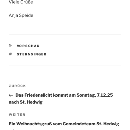
Viele Grüße
Anja Speidel
KATEGORIEN
VORSCHAU
SCHLAGWÖRTER
STERNSINGER
Beitragsnavigation
Vorheriger
ZURÜCK
Beitrag
Das Friedenslicht kommt am Sonntag, 7.12.25
nach St. Hedwig
Nächster
WEITER
Beitrag
Ein Weihnachtsgruß vom Gemeindeteam St. Hedwig