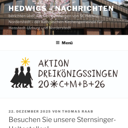
Zum
HEDWIGS – NACHRICHTEN
Inhalt
berichten über das Gemeindeleben von St. Hedwig,
springen
Norderstedt – der katholischen Kirchengemeinde für
Henstedt-Ulzburg und Norderstedt
Menü
VERÖFFENTLICHT
22. DEZEMBER 2025
VON
THOMAS RAAB
AM
Besuchen Sie unsere Sternsinger-