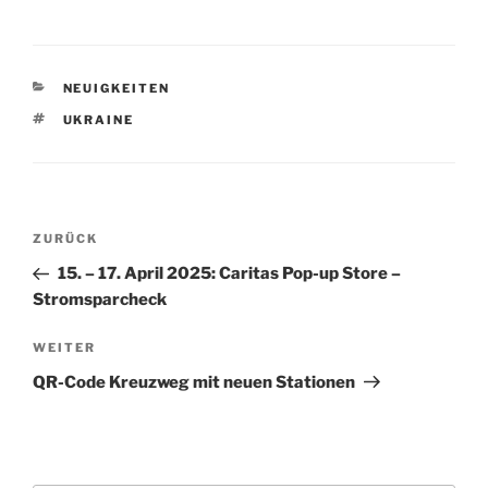
KATEGORIEN
NEUIGKEITEN
SCHLAGWÖRTER
UKRAINE
Beitragsnavigation
Vorheriger
ZURÜCK
Beitrag
15. – 17. April 2025: Caritas Pop-up Store –
Stromsparcheck
Nächster
WEITER
Beitrag
QR-Code Kreuzweg mit neuen Stationen