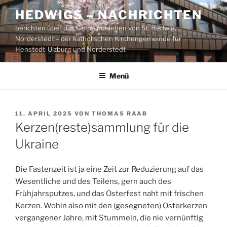
Zum
HEDWIGS – NACHRICHTEN
Inhalt
berichten über das Gemeindeleben von St. Hedwig,
springen
Norderstedt – der katholischen Kirchengemeinde für
Henstedt-Ulzburg und Norderstedt
Menü
VERÖFFENTLICHT
11. APRIL 2025
VON
THOMAS RAAB
AM
Kerzen(reste)sammlung für die
Ukraine
Die Fastenzeit ist ja eine Zeit zur Reduzierung auf das
Wesentliche und des Teilens, gern auch des
Frühjahrsputzes, und das Osterfest naht mit frischen
Kerzen. Wohin also mit den (gesegneten) Osterkerzen
vergangener Jahre, mit Stummeln, die nie vernünftig