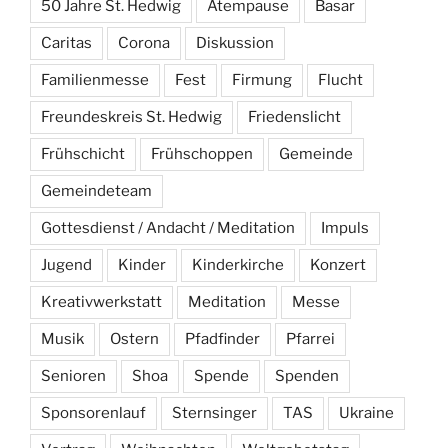
50 Jahre St. Hedwig
Atempause
Basar
Caritas
Corona
Diskussion
Familienmesse
Fest
Firmung
Flucht
Freundeskreis St. Hedwig
Friedenslicht
Frühschicht
Frühschoppen
Gemeinde
Gemeindeteam
Gottesdienst / Andacht / Meditation
Impuls
Jugend
Kinder
Kinderkirche
Konzert
Kreativwerkstatt
Meditation
Messe
Musik
Ostern
Pfadfinder
Pfarrei
Senioren
Shoa
Spende
Spenden
Sponsorenlauf
Sternsinger
TAS
Ukraine