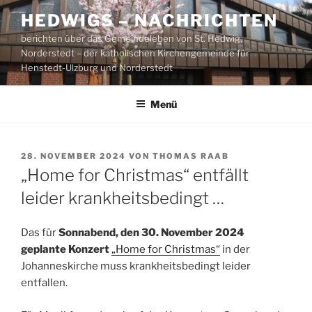
Zum
HEDWIGS – NACHRICHTEN
Inhalt
berichten über das Gemeindeleben von St. Hedwig,
springen
Norderstedt – der katholischen Kirchengemeinde für
Henstedt-Ulzburg und Norderstedt
Menü
VERÖFFENTLICHT
28. NOVEMBER 2024
VON
THOMAS RAAB
AM
„Home for Christmas“ entfällt
leider krankheitsbedingt …
Das für
Sonnabend, den 30. November 2024
geplante Konzert
„Home for Christmas“
in der
Johanneskirche muss krankheitsbedingt leider
entfallen.