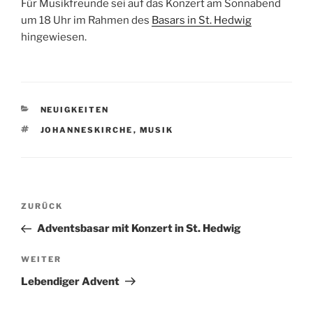
Für Musikfreunde sei auf das Konzert am Sonnabend
um 18 Uhr im Rahmen des
Basars in St. Hedwig
hingewiesen.
KATEGORIEN
NEUIGKEITEN
SCHLAGWÖRTER
JOHANNESKIRCHE
,
MUSIK
Beitragsnavigation
Vorheriger
ZURÜCK
Beitrag
Adventsbasar mit Konzert in St. Hedwig
Nächster
WEITER
Beitrag
Lebendiger Advent