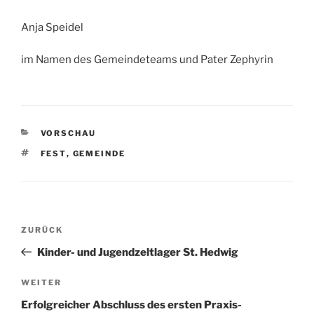
Anja Speidel
im Namen des Gemeindeteams und Pater Zephyrin
KATEGORIEN
VORSCHAU
SCHLAGWÖRTER
FEST
,
GEMEINDE
Beitragsnavigation
Vorheriger
ZURÜCK
Beitrag
Kinder- und Jugendzeltlager St. Hedwig
Nächster
WEITER
Beitrag
Erfolgreicher Abschluss des ersten Praxis-