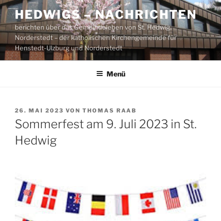
Zum
HEDWIGS – NACHRICHTEN
Inhalt
berichten über das Gemeindeleben von St. Hedwig,
springen
Norderstedt – der katholischen Kirchengemeinde für
Henstedt-Ulzburg und Norderstedt
Menü
VERÖFFENTLICHT
26. MAI 2023
VON
THOMAS RAAB
AM
Sommerfest am 9. Juli 2023 in St.
Hedwig