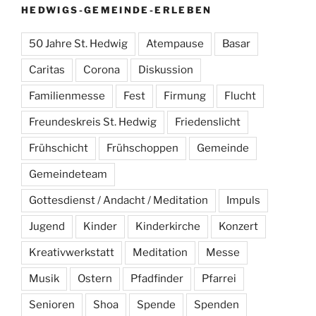
HEDWIGS-GEMEINDE-ERLEBEN
50 Jahre St. Hedwig
Atempause
Basar
Caritas
Corona
Diskussion
Familienmesse
Fest
Firmung
Flucht
Freundeskreis St. Hedwig
Friedenslicht
Frühschicht
Frühschoppen
Gemeinde
Gemeindeteam
Gottesdienst / Andacht / Meditation
Impuls
Jugend
Kinder
Kinderkirche
Konzert
Kreativwerkstatt
Meditation
Messe
Musik
Ostern
Pfadfinder
Pfarrei
Senioren
Shoa
Spende
Spenden