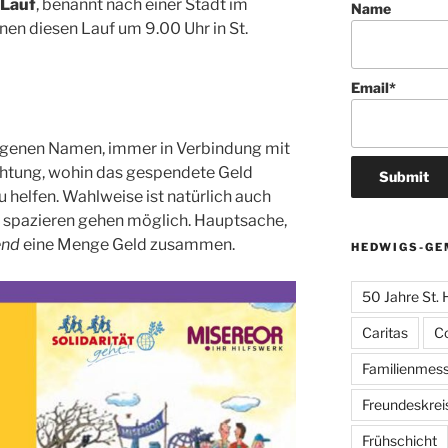
Lauf
, benannt nach einer Stadt im
Name
nen diesen Lauf um 9.00 Uhr in St.
Email*
 eigenen Namen, immer in Verbindung mit
ichtung, wohin das gespendete Geld
u helfen. Wahlweise ist natürlich auch
r spazieren gehen möglich. Hauptsache,
end
eine Menge Geld zusammen.
HEDWIGS-GE
50 Jahre St.
Caritas
C
Familienmes
Freundeskrei
Frühschicht