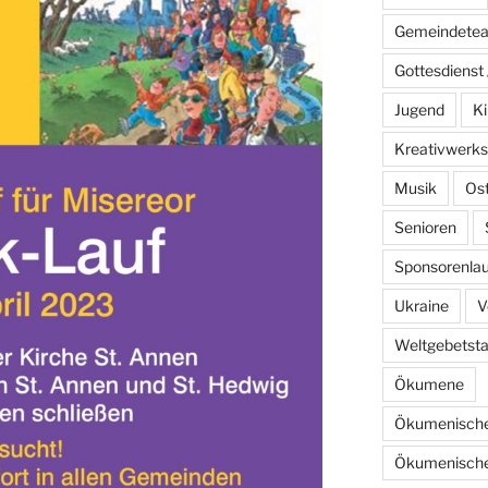
Gemeindete
Gottesdienst 
Jugend
Ki
Kreativwerks
Musik
Os
Senioren
Sponsorenlau
Ukraine
V
Weltgebetst
Ökumene
Ökumenische
Ökumenische