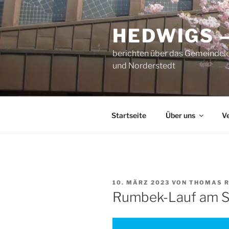
Zum
Inhalt
HEDWIGS 
springen
berichten über das Gemeindele
und Norderstedt
Startseite
Über uns
V
VERÖFFENTLICHT
10. MÄRZ 2023
VON
THOMAS 
AM
Rumbek-Lauf am Sa