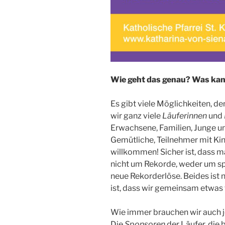
Wie geht das genau? Was kan
Es gibt viele Möglichkeiten, de
wir ganz viele
Läuferinnen
und
Erwachsene, Familien, Junge u
Gemütliche, Teilnehmer mit Ki
willkommen! Sicher ist, dass ma
nicht um Rekorde, weder um s
neue Rekorderlöse. Beides ist n
ist, dass wir gemeinsam etwas 
Wie immer brauchen wir auch 
Die
Sponsoren
der Läufer, die b