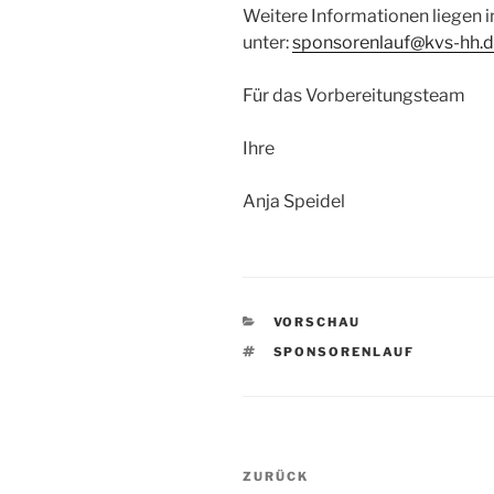
Weitere Informationen liegen in
unter:
sponsorenlauf@kvs-hh.
Für das Vorbereitungsteam
Ihre
Anja Speidel
KATEGORIEN
VORSCHAU
SCHLAGWÖRTER
SPONSORENLAUF
Beitragsnavigation
Vorheriger
ZURÜCK