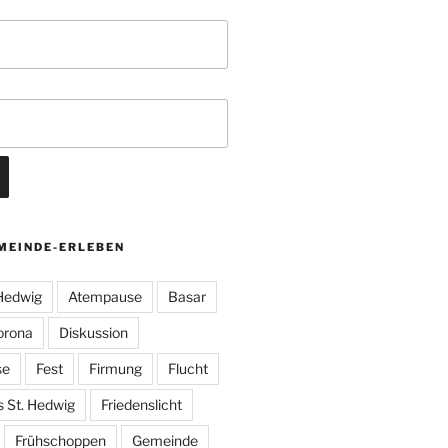
MEINDE-ERLEBEN
 Hedwig
Atempause
Basar
orona
Diskussion
se
Fest
Firmung
Flucht
s St. Hedwig
Friedenslicht
Frühschoppen
Gemeinde