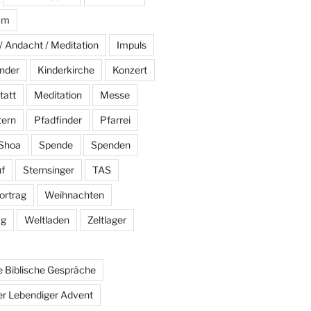
am
/ Andacht / Meditation
Impuls
nder
Kinderkirche
Konzert
tatt
Meditation
Messe
tern
Pfadfinder
Pfarrei
Shoa
Spende
Spenden
f
Sternsinger
TAS
ortrag
Weihnachten
ag
Weltladen
Zeltlager
 Biblische Gespräche
r Lebendiger Advent