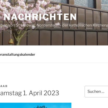
– NACHRICHTEN
ben von St. Hedwig, Norderstedt – der katholischen Kirche
eranstaltungskalender
RAAB
Suchen
mstag 1. April 2023
nach: