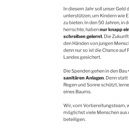
In diesem Jahr soll unser Geld
unterstützen, um Kindern wie
zu bieten. In den 50 Jahren, in
herrschte, haben
nur knapp ein
schreiben gelernt
. Die Zukunf
den Händen von jungen Mensch
denn nur so ist die Chance auf
Landes gesichert.
Die Spenden gehen in den Bau
sanitären Anlagen
. Denn stat
Regen und Sonne schützt, lern
eines Baums.
Wir, vom Vorbereitungsteam, w
möglichst viele Menschen aus
beteiligen.