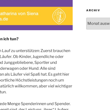
ARCHIV
Archiv
n ich tun?
n Lauf zu unterstützen: Zuerst brauchen
Läufer
. Ob Kinder, Jugendliche oder
nd Junggebliebene, Sportler und
nderwagen oder Hund: Alle sind
n als Läufer viel Spaß hat. Es geht hier
portliche Höchstleistungen noch um
atürlich willkommen, aber viel wichtiger
tun.
jede Menge Spenderinnen und Spender.
ereit sind, der Leistung „ihres“ Läufers