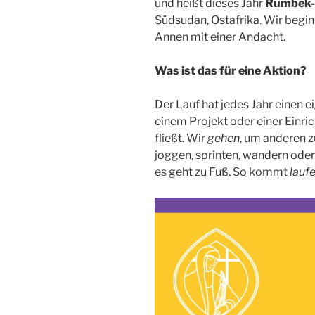
und heißt dieses Jahr
Rumbek-
Südsudan, Ostafrika. Wir begin
Annen mit einer Andacht.
Was ist das für eine Aktion?
Der Lauf hat jedes Jahr einen
einem Projekt oder einer Einr
fließt. Wir
gehen
, um anderen z
joggen, sprinten, wandern ode
es geht zu Fuß. So kommt
lauf