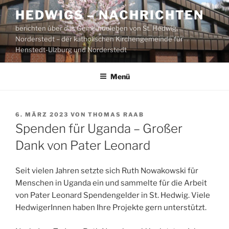
Zum
HEDWIGS – NACHRICHTEN
Inhalt
berichten über das Gemeindeleben von St. Hedwig,
springen
Norderstedt – der katholischen Kirchengemeinde für
Henstedt-Ulzburg und Norderstedt
Menü
VERÖFFENTLICHT
6. MÄRZ 2023
VON
THOMAS RAAB
AM
Spenden für Uganda – Großer
Dank von Pater Leonard
Seit vielen Jahren setzte sich Ruth Nowakowski für
Menschen in Uganda ein und sammelte für die Arbeit
von Pater Leonard Spendengelder in St. Hedwig. Viele
HedwigerInnen haben Ihre Projekte gern unterstützt.