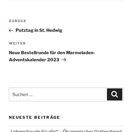
Beitragsnavigation
Vorheriger
ZURÜCK
Beitrag
Putztag in St. Hedwig
Nächster
WEITER
Beitrag
Neue Bestellrunde für den Marmeladen-
Adventskalender 2023
Suchen
Suche
nach:
NEUESTE BEITRÄGE
„Lebensfreude für alle!“ – Ökumenischer Gottesdienst