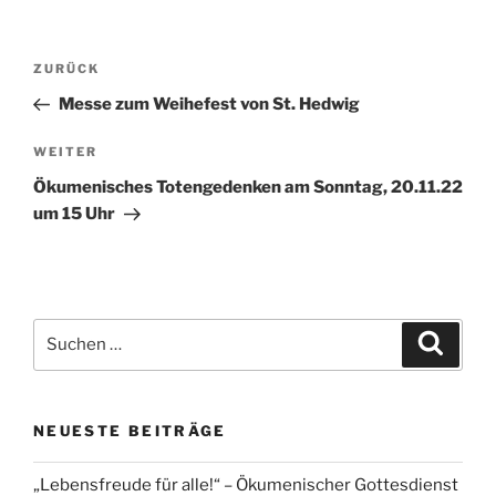
Beitragsnavigation
Vorheriger
ZURÜCK
Beitrag
Messe zum Weihefest von St. Hedwig
Nächster
WEITER
Beitrag
Ökumenisches Totengedenken am Sonntag, 20.11.22
um 15 Uhr
Suchen
Suche
nach:
NEUESTE BEITRÄGE
„Lebensfreude für alle!“ – Ökumenischer Gottesdienst