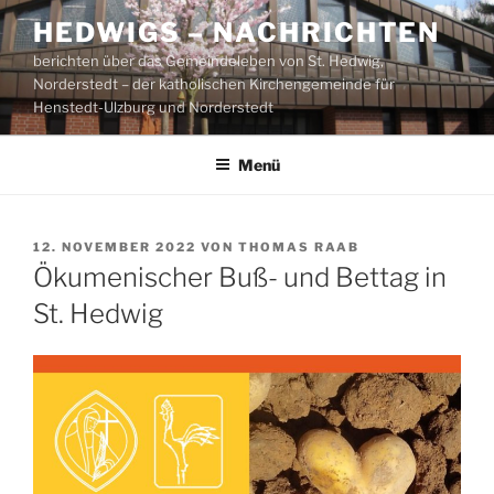
Zum
HEDWIGS – NACHRICHTEN
Inhalt
berichten über das Gemeindeleben von St. Hedwig,
springen
Norderstedt – der katholischen Kirchengemeinde für
Henstedt-Ulzburg und Norderstedt
Menü
VERÖFFENTLICHT
12. NOVEMBER 2022
VON
THOMAS RAAB
AM
Ökumenischer Buß- und Bettag in
St. Hedwig