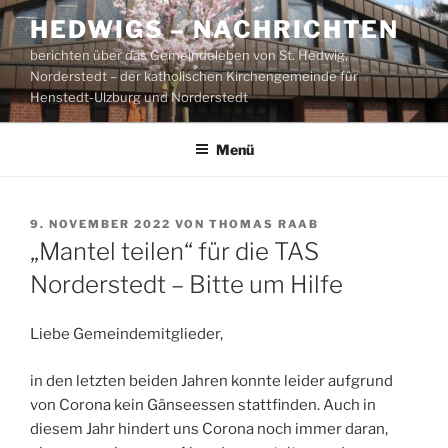
Zum
HEDWIGS – NACHRICHTEN
Inhalt
berichten über das Gemeindeleben von St. Hedwig,
springen
Norderstedt – der katholischen Kirchengemeinde für
Henstedt-Ulzburg und Norderstedt
Menü
VERÖFFENTLICHT
9. NOVEMBER 2022
VON
THOMAS RAAB
AM
„Mantel teilen“ für die TAS
Norderstedt – Bitte um Hilfe
Liebe Gemeindemitglieder,
in den letzten beiden Jahren konnte leider aufgrund
von Corona kein Gänseessen stattfinden. Auch in
diesem Jahr hindert uns Corona noch immer daran,