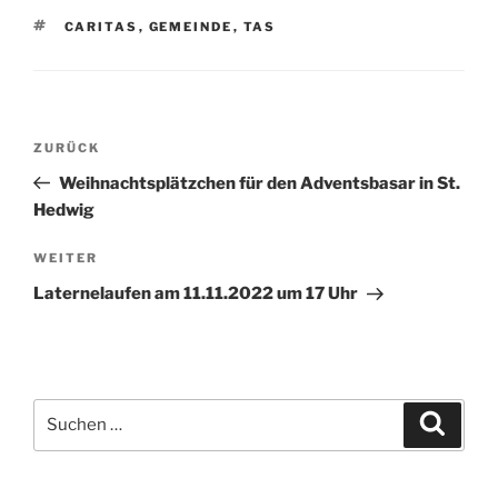
SCHLAGWÖRTER
CARITAS
,
GEMEINDE
,
TAS
Beitragsnavigation
Vorheriger
ZURÜCK
Beitrag
Weihnachtsplätzchen für den Adventsbasar in St.
Hedwig
Nächster
WEITER
Beitrag
Laternelaufen am 11.11.2022 um 17 Uhr
Suchen
Suche
nach: