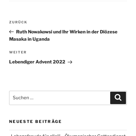
Beitragsnavigation
Vorheriger
ZURÜCK
Beitrag
Ruth Nowakowsi und Ihr Wirken in der Diözese
Masaka in Uganda
Nächster
WEITER
Beitrag
Lebendiger Advent 2022
Suchen
Suche
nach:
NEUESTE BEITRÄGE