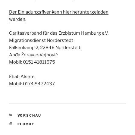
Der E
i
nladungsflyer kann hier heruntergeladen
werden
.
Caritasverband für das Erzbistum Hamburg e.V.
Migrationsdienst Norderstedt
Falkenkamp 2, 22846 Norderstedt
Anđa Ždravac-Vojnović
Mobil: 0151 41811675
Ehab Alsete
Mobil: 0174 9472437
KATEGORIEN
VORSCHAU
SCHLAGWÖRTER
FLUCHT