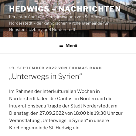
Zum
HEDWIGS – NACHRICHTEN
Inhalt
berichten über das Gemeindeleben von St. Hedwig,
springen
Norderstedt – der katholischen Kirchengemeinde für
Henstedt-Ulzburg und Norderstedt
Menü
VERÖFFENTLICHT
19. SEPTEMBER 2022
VON
THOMAS RAAB
AM
„Unterwegs in Syrien“
Im Rahmen der Interkulturellen Wochen in
Norderstedt laden die Caritas im Norden und die
Integrationsbeauftragte der Stadt Norderstedt am
Dienstag, den 27.09.2022 von 18:00 bis 19:30 Uhr zur
Veranstlatung „Unterwegs in Syrien“ in unsere
Kirchengemeinde St. Hedwig ein.