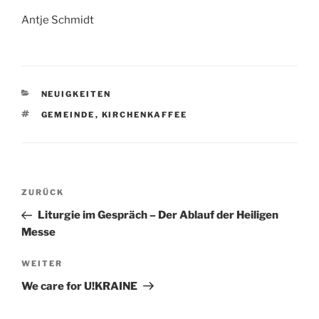
Antje Schmidt
KATEGORIEN
NEUIGKEITEN
SCHLAGWÖRTER
GEMEINDE
,
KIRCHENKAFFEE
Beitragsnavigation
Vorheriger
ZURÜCK
Beitrag
Liturgie im Gespräch – Der Ablauf der Heiligen
Messe
Nächster
WEITER
Beitrag
We care for U!KRAINE