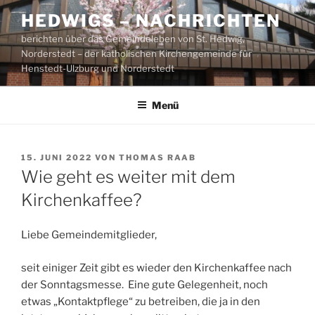
Zum
HEDWIGS – NACHRICHTEN
Inhalt
berichten über das Gemeindeleben von St. Hedwig,
springen
Norderstedt – der katholischen Kirchengemeinde für
Henstedt-Ulzburg und Norderstedt
Menü
VERÖFFENTLICHT
15. JUNI 2022
VON
THOMAS RAAB
AM
Wie geht es weiter mit dem
Kirchenkaffee?
Liebe Gemeindemitglieder,
seit einiger Zeit gibt es wieder den Kirchenkaffee nach
der Sonntagsmesse. Eine gute Gelegenheit, noch
etwas „Kontaktpflege“ zu betreiben, die ja in den