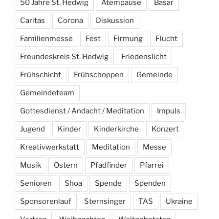
50 Jahre St. Hedwig
Atempause
Basar
Caritas
Corona
Diskussion
Familienmesse
Fest
Firmung
Flucht
Freundeskreis St. Hedwig
Friedenslicht
Frühschicht
Frühschoppen
Gemeinde
Gemeindeteam
Gottesdienst / Andacht / Meditation
Impuls
Jugend
Kinder
Kinderkirche
Konzert
Kreativwerkstatt
Meditation
Messe
Musik
Ostern
Pfadfinder
Pfarrei
Senioren
Shoa
Spende
Spenden
Sponsorenlauf
Sternsinger
TAS
Ukraine