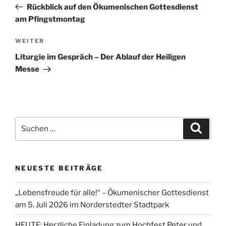
Beitrag
Rückblick auf den Ökumenischen Gottesdienst
am Pfingstmontag
Nächster
WEITER
Beitrag
Liturgie im Gespräch – Der Ablauf der Heiligen
Messe
Suchen
Suche
nach:
NEUESTE BEITRÄGE
„Lebensfreude für alle!“ – Ökumenischer Gottesdienst
am 5. Juli 2026 im Norderstedter Stadtpark
HEUTE: Herzliche Einladung zum Hochfest Peter und