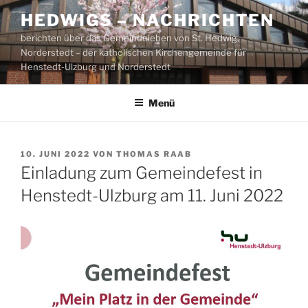
Zum
HEDWIGS – NACHRICHTEN
Inhalt
berichten über das Gemeindeleben von St. Hedwig,
springen
Norderstedt – der katholischen Kirchengemeinde für
Henstedt-Ulzburg und Norderstedt
Menü
VERÖFFENTLICHT
10. JUNI 2022
VON
THOMAS RAAB
AM
Einladung zum Gemeindefest in
Henstedt-Ulzburg am 11. Juni 2022