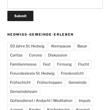
HEDWIGS-GEMEINDE-ERLEBEN
50 Jahre St. Hedwig
Atempause
Basar
Caritas
Corona
Diskussion
Familienmesse
Fest
Firmung
Flucht
Freundeskreis St. Hedwig
Friedenslicht
Frühschicht
Frühschoppen
Gemeinde
Gemeindeteam
Gottesdienst / Andacht / Meditation
Impuls
Jugend
Kinder
Kinderkirche
Konzert