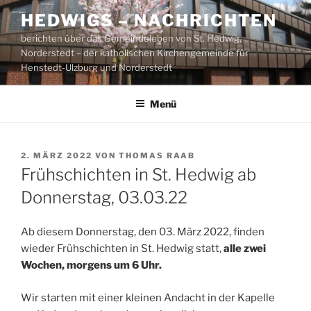
Zum
HEDWIGS – NACHRICHTEN
Inhalt
berichten über das Gemeindeleben von St. Hedwig,
springen
Norderstedt – der katholischen Kirchengemeinde für
Henstedt-Ulzburg und Norderstedt
Menü
VERÖFFENTLICHT
2. MÄRZ 2022
VON
THOMAS RAAB
AM
Frühschichten in St. Hedwig ab
Donnerstag, 03.03.22
Ab diesem Donnerstag, den 03. März 2022, finden
wieder Frühschichten in St. Hedwig statt,
alle zwei
Wochen, morgens um 6 Uhr.
Wir starten mit einer kleinen Andacht in der Kapelle