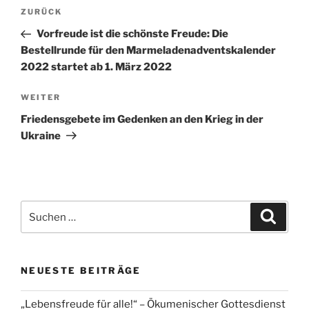
Beitragsnavigation
Vorheriger
ZURÜCK
Beitrag
Vorfreude ist die schönste Freude: Die
Bestellrunde für den Marmeladenadventskalender
2022 startet ab 1. März 2022
Nächster
WEITER
Beitrag
Friedensgebete im Gedenken an den Krieg in der
Ukraine
Suchen
Suche
nach:
NEUESTE BEITRÄGE
„Lebensfreude für alle!“ – Ökumenischer Gottesdienst