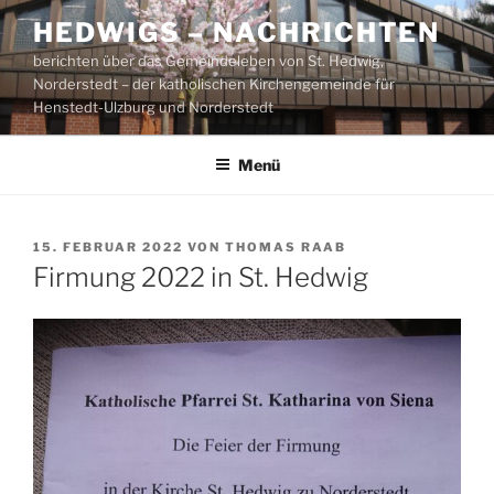
Zum
HEDWIGS – NACHRICHTEN
Inhalt
berichten über das Gemeindeleben von St. Hedwig,
springen
Norderstedt – der katholischen Kirchengemeinde für
Henstedt-Ulzburg und Norderstedt
Menü
VERÖFFENTLICHT
15. FEBRUAR 2022
VON
THOMAS RAAB
AM
Firmung 2022 in St. Hedwig