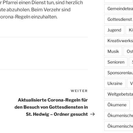
r Pfarrei einen Dienst tun, sind herzlich
Gemeindete
ute abzuholen. Beim Verzehr sind
Corona-Regeln einzuhalten.
Gottesdienst 
Jugend
Ki
Kreativwerks
Musik
Os
Senioren
Sponsorenlau
Ukraine
V
WEITER
Nächster
Weltgebetst
Beitrag
Aktualisierte Corona-Regeln für
Ökumene
den Besuch von Gottesdiensten in
St. Hedwig – Ordner gesucht
Ökumenische
Ökumenische