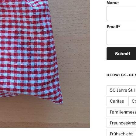
Name
Email*
HEDWIGS-GE
50 Jahre St.
Caritas
C
Familienmes
Freundeskrei
Frühschicht