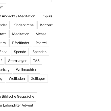
am
/ Andacht / Meditation
Impuls
nder
Kinderkirche
Konzert
tatt
Meditation
Messe
tern
Pfadfinder
Pfarrei
Shoa
Spende
Spenden
f
Sternsinger
TAS
ortrag
Weihnachten
ag
Weltladen
Zeltlager
 Biblische Gespräche
r Lebendiger Advent