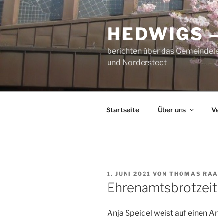
Zum
Inhalt
HEDWIGS 
springen
berichten über das Gemeindele
und Norderstedt
Startseite
Über uns
V
VERÖFFENTLICHT
1. JUNI 2021
VON
THOMAS RAA
AM
Ehrenamtsbrotzeit
Anja Speidel weist auf einen Ar