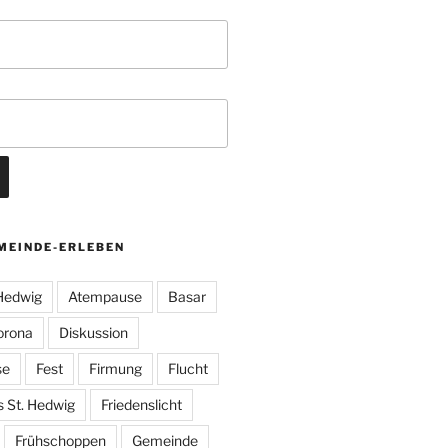
MEINDE-ERLEBEN
 Hedwig
Atempause
Basar
orona
Diskussion
se
Fest
Firmung
Flucht
s St. Hedwig
Friedenslicht
Frühschoppen
Gemeinde