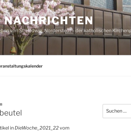
– NACHRICHTEN
ben von St. Hedwig, Norderstedt – der katholischen Kirche
eranstaltungskalender
B
Suchen
beutel
nach:
tikel in
DieWoche_2021_22
vom