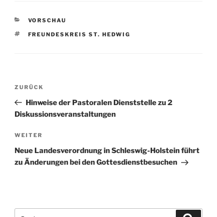
KATEGORIEN
VORSCHAU
SCHLAGWÖRTER
FREUNDESKREIS ST. HEDWIG
Beitragsnavigation
Vorheriger
ZURÜCK
Beitrag
Hinweise der Pastoralen Dienststelle zu 2
Diskussionsveranstaltungen
Nächster
WEITER
Beitrag
Neue Landesverordnung in Schleswig-Holstein führt
zu Änderungen bei den Gottesdienstbesuchen
Suchen
Suche