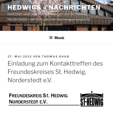
Zum
HEDWIGS – NACHRICHTEN
Inhalt
berichten über das Gemeindeleben von St. Hedwig,
springen
Norderstedt – der katholischen Kirchengemeinde für
Henstedt-Ulzburg und Norderstedt
Menü
VERÖFFENTLICHT
27. MAI 2021
VON
THOMAS RAAB
AM
Einladung zum Kontakttreffen des
Freundeskreises St. Hedwig,
Norderstedt e.V.