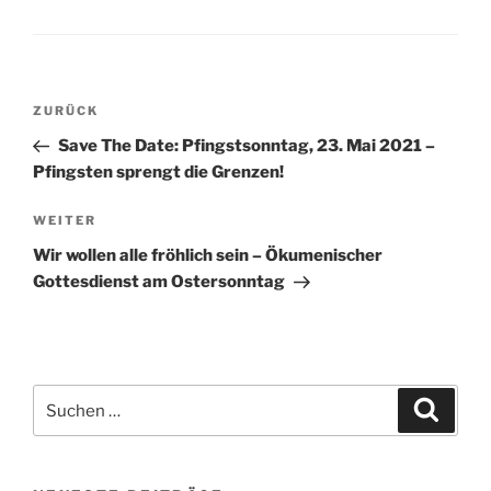
Beitragsnavigation
Vorheriger
ZURÜCK
Beitrag
Save The Date: Pfingstsonntag, 23. Mai 2021 –
Pfingsten sprengt die Grenzen!
Nächster
WEITER
Beitrag
Wir wollen alle fröhlich sein – Ökumenischer
Gottesdienst am Ostersonntag
Suchen
Suche
nach: