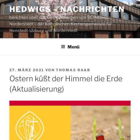
Zum
HEDWIGS – NACHRICHTEN
Inhalt
berichten über das Gemeindeleben von St. Hedwig,
springen
Norderstedt – der katholischen Kirchengemeinde für
Henstedt-Ulzburg und Norderstedt
Menü
VERÖFFENTLICHT
27. MÄRZ 2021
VON
THOMAS RAAB
AM
Ostern küßt der Himmel die Erde
(Aktualisierung)