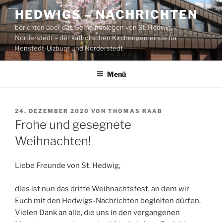
Zum
HEDWIGS – NACHRICHTEN
Inhalt
berichten über das Gemeindeleben von St. Hedwig,
springen
Norderstedt – der katholischen Kirchengemeinde für
Henstedt-Ulzburg und Norderstedt
Menü
VERÖFFENTLICHT
24. DEZEMBER 2020
VON
THOMAS RAAB
AM
Frohe und gesegnete
Weihnachten!
Liebe Freunde von St. Hedwig,
dies ist nun das dritte Weihnachtsfest, an dem wir
Euch mit den Hedwigs-Nachrichten begleiten dürfen.
Vielen Dank an alle, die uns in den vergangenen