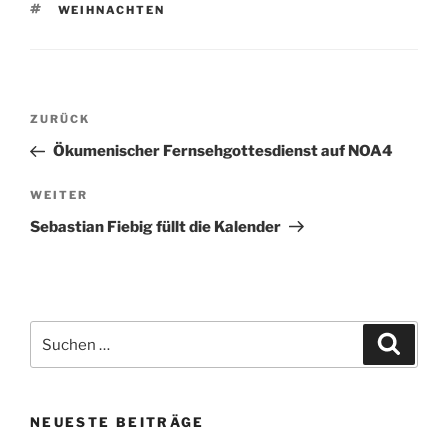
SCHLAGWÖRTER
WEIHNACHTEN
Beitragsnavigation
Vorheriger
ZURÜCK
Beitrag
Ökumenischer Fernsehgottesdienst auf NOA4
Nächster
WEITER
Beitrag
Sebastian Fiebig füllt die Kalender
Suchen
Suche
nach:
NEUESTE BEITRÄGE