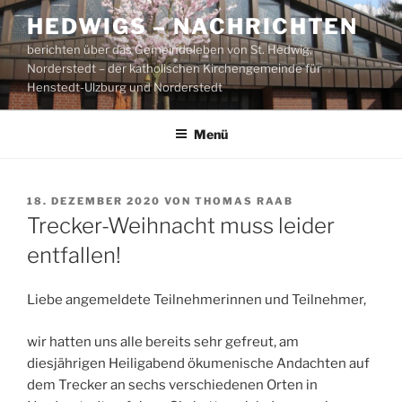
Zum
HEDWIGS – NACHRICHTEN
Inhalt
berichten über das Gemeindeleben von St. Hedwig,
springen
Norderstedt – der katholischen Kirchengemeinde für
Henstedt-Ulzburg und Norderstedt
Menü
VERÖFFENTLICHT
18. DEZEMBER 2020
VON
THOMAS RAAB
AM
Trecker-Weihnacht muss leider
entfallen!
Liebe angemeldete Teilnehmerinnen und Teilnehmer,
wir hatten uns alle bereits sehr gefreut, am
diesjährigen Heiligabend ökumenische Andachten auf
dem Trecker an sechs verschiedenen Orten in