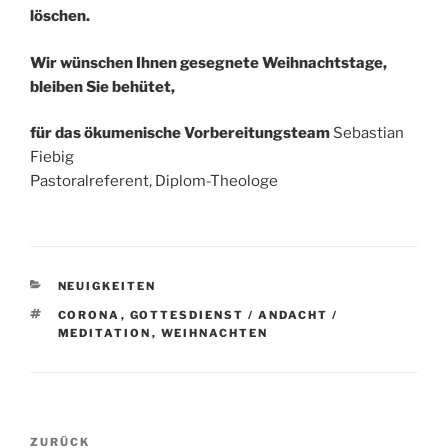
löschen.
Wir wünschen Ihnen gesegnete Weihnachtstage,
bleiben Sie behütet,
für das ökumenische Vorbereitungsteam
Sebastian
Fiebig
Pastoralreferent, Diplom-Theologe
KATEGORIEN
NEUIGKEITEN
SCHLAGWÖRTER
CORONA
,
GOTTESDIENST / ANDACHT /
MEDITATION
,
WEIHNACHTEN
Beitragsnavigation
Vorheriger
ZURÜCK