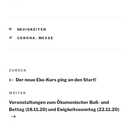
KATEGORIEN
NEUIGKEITEN
SCHLAGWÖRTER
CORONA
,
MESSE
Beitragsnavigation
Vorheriger
ZURÜCK
Beitrag
Der neue Eko-Kurs ging an den Start!
Nächster
WEITER
Beitrag
Veranstaltungen zum Ökumenischer Buß- und
Bettag (18.11.20) und Ewigkeitssonntag (22.11.20)