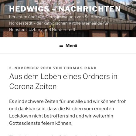
Zum
HEDWIGS – NACHRICHTEN
Inhalt
berichten über das Gemeindeleben von St. Hedwig,
springen
Norderstedt – der katholischen Kirchengemeinde für
Henstedt-Ulzburg und Norderstedt
Menü
VERÖFFENTLICHT
2. NOVEMBER 2020
VON
THOMAS RAAB
AM
Aus dem Leben eines Ordners in
Corona Zeiten
Es sind schwere Zeiten für uns alle und wir können froh
und dankbar sein, dass die Kirchen vom erneuten
Lockdown nicht betroffen sind und wir weiterhin
Gottesdienste feiern können.