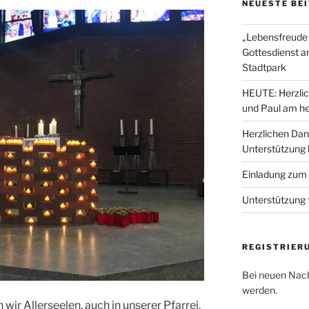
NEUESTE BE
„Lebensfreude 
Gottesdienst a
Stadtpark
HEUTE: Herzlic
und Paul am he
Herzlichen Dan
Unterstützung
Einladung zum
Unterstützung 
REGISTRIER
Bei neuen Nach
werden.
r Allerseelen, auch in unserer Pfarrei.