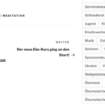
Gemeindete
Gottesdienst 
 / MEDITATION
Jugend
Ki
Kreativwerks
Musik
Os
WEITER
Nächster
Beitrag
Senioren
Der neue Eko-Kurs ging an den
Start!
Sponsorenlau
ällt
Ukraine
V
Weltgebetst
Ökumene
Ökumenische
Ökumenische