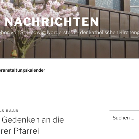
– NACHRICHTEN
ben von St. Hedwig, Norderstedt – der katholischen Kirche
eranstaltungskalender
S RAAB
Suchen
– Gedenken an die
nach:
er Pfarrei