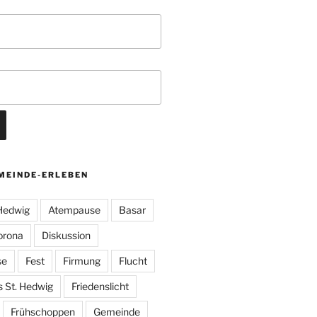
MEINDE-ERLEBEN
 Hedwig
Atempause
Basar
orona
Diskussion
se
Fest
Firmung
Flucht
s St. Hedwig
Friedenslicht
Frühschoppen
Gemeinde