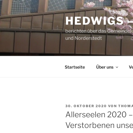
Zum
Inhalt
HEDWIGS 
springen
berichten über das Gemeindele
und Norderstedt
Startseite
Über uns
V
VERÖFFENTLICHT
30. OKTOBER 2020
VON
THOMA
AM
Allerseelen 2020 
Verstorbenen unser