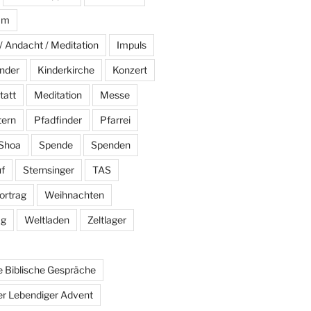
am
/ Andacht / Meditation
Impuls
nder
Kinderkirche
Konzert
tatt
Meditation
Messe
tern
Pfadfinder
Pfarrei
Shoa
Spende
Spenden
f
Sternsinger
TAS
ortrag
Weihnachten
ag
Weltladen
Zeltlager
 Biblische Gespräche
r Lebendiger Advent