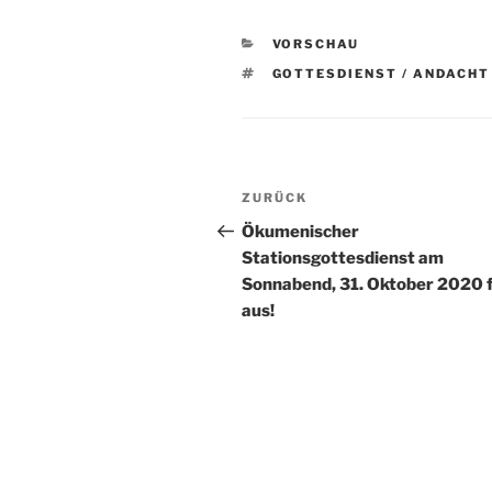
KATEGORIEN
VORSCHAU
SCHLAGWÖRTER
GOTTESDIENST / ANDACHT
Beitragsnavigation
Vorheriger
ZURÜCK
Beitrag
Ökumenischer
Stationsgottesdienst am
Sonnabend, 31. Oktober 2020 f
aus!