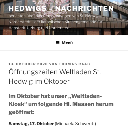
Zum
HEDWIGS – NACHRICHTEN
Inhalt
berichten über das Gemeindeleben von St. Hedwig,
springen
Norderstedt – der katholischen Kirchengemeinde für
Henstedt-Ulzburg und Norderstedt
Menü
VERÖFFENTLICHT
13. OKTOBER 2020
VON
THOMAS RAAB
AM
Öffnungszeiten Weltladen St.
Hedwig im Oktober
Im Oktober hat unser „Weltladen-
Kiosk“ um folgende Hl. Messen herum
geöffnet:
Samstag, 17. Oktober
(Michaela Schwerdt)