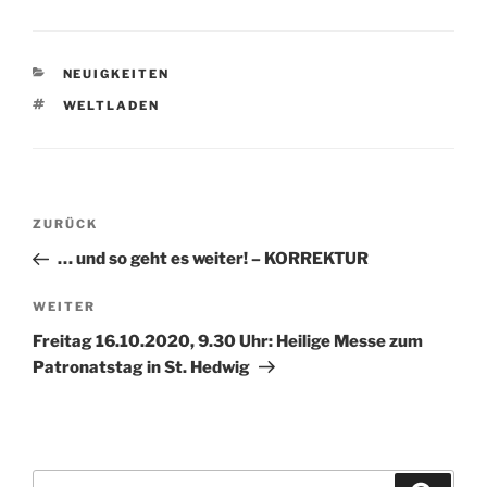
KATEGORIEN
NEUIGKEITEN
SCHLAGWÖRTER
WELTLADEN
Beitragsnavigation
Vorheriger
ZURÜCK
Beitrag
… und so geht es weiter! – KORREKTUR
Nächster
WEITER
Beitrag
Freitag 16.10.2020, 9.30 Uhr: Heilige Messe zum
Patronatstag in St. Hedwig
Suchen