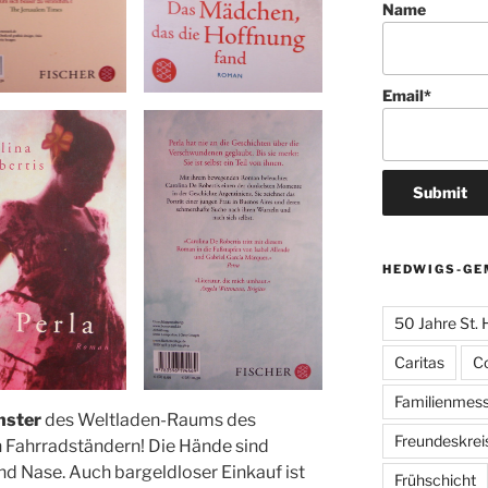
Name
Email*
HEDWIGS-GE
50 Jahre St.
Caritas
C
Familienmes
nster
des Weltladen-Raums des
Freundeskrei
 Fahrradständern! Die Hände sind
nd Nase. Auch bargeldloser Einkauf ist
Frühschicht