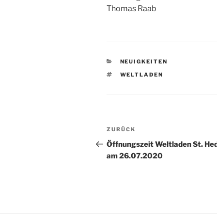
Thomas Raab
KATEGORIEN
NEUIGKEITEN
SCHLAGWÖRTER
WELTLADEN
Beitragsnavigation
Vorheriger
ZURÜCK
Beitrag
Öffnungszeit Weltladen St. He
am 26.07.2020