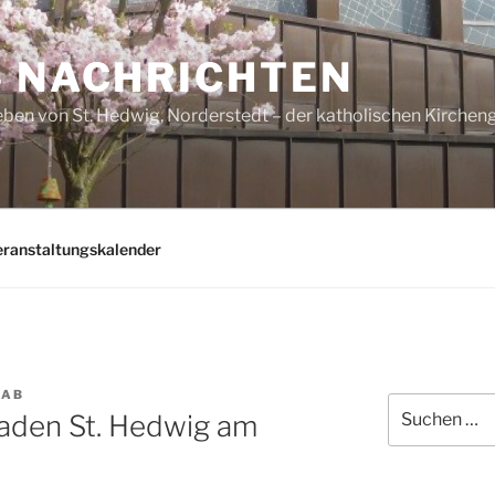
– NACHRICHTEN
ben von St. Hedwig, Norderstedt – der katholischen Kirche
eranstaltungskalender
AAB
Suchen
laden St. Hedwig am
nach: