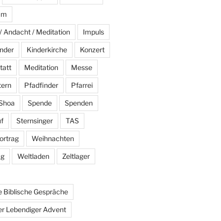
am
/ Andacht / Meditation
Impuls
nder
Kinderkirche
Konzert
tatt
Meditation
Messe
tern
Pfadfinder
Pfarrei
Shoa
Spende
Spenden
f
Sternsinger
TAS
ortrag
Weihnachten
ag
Weltladen
Zeltlager
 Biblische Gespräche
r Lebendiger Advent