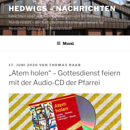
Zum
HEDWIGS – NACHRICHTEN
Inhalt
berichten über das Gemeindeleben von St. Hedwig,
springen
Norderstedt – der katholischen Kirchengemeinde für
Henstedt-Ulzburg und Norderstedt
Menü
VERÖFFENTLICHT
17. JUNI 2020
VON
THOMAS RAAB
AM
„Atem holen“ – Gottesdienst feiern
mit der Audio-CD der Pfarrei