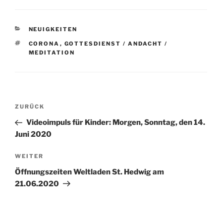
KATEGORIEN
NEUIGKEITEN
SCHLAGWÖRTER
CORONA
,
GOTTESDIENST / ANDACHT /
MEDITATION
Beitragsnavigation
Vorheriger
ZURÜCK
Beitrag
Videoimpuls für Kinder: Morgen, Sonntag, den 14.
Juni 2020
Nächster
WEITER
Beitrag
Öffnungszeiten Weltladen St. Hedwig am
21.06.2020