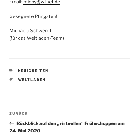
Email:
michy@wtnet.de
Gesegnete Pfingsten!
Michaela Schwerdt
(für das Weltladen-Team)
KATEGORIEN
NEUIGKEITEN
SCHLAGWÖRTER
WELTLADEN
Beitragsnavigation
Vorheriger
ZURÜCK
Beitrag
Rückblick auf den „virtuellen“ Frühschoppen am
24. Mai 2020