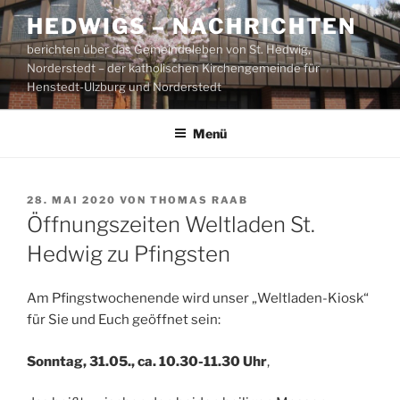
Zum
HEDWIGS – NACHRICHTEN
Inhalt
berichten über das Gemeindeleben von St. Hedwig,
springen
Norderstedt – der katholischen Kirchengemeinde für
Henstedt-Ulzburg und Norderstedt
Menü
VERÖFFENTLICHT
28. MAI 2020
VON
THOMAS RAAB
AM
Öffnungszeiten Weltladen St.
Hedwig zu Pfingsten
Am Pfingstwochenende wird unser „Weltladen-Kiosk“
für Sie und Euch geöffnet sein:
Sonntag, 31.05., ca. 10.30-11.30 Uhr
,