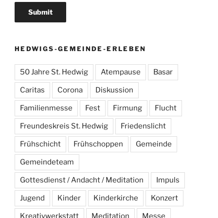
HEDWIGS-GEMEINDE-ERLEBEN
50 Jahre St. Hedwig
Atempause
Basar
Caritas
Corona
Diskussion
Familienmesse
Fest
Firmung
Flucht
Freundeskreis St. Hedwig
Friedenslicht
Frühschicht
Frühschoppen
Gemeinde
Gemeindeteam
Gottesdienst / Andacht / Meditation
Impuls
Jugend
Kinder
Kinderkirche
Konzert
Kreativwerkstatt
Meditation
Messe