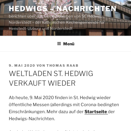
Zum
HEDWIGS – NACHRICHTEN
Inhalt
berichten über das Gemeindeleben von St. Hedwig,
springen
Norderstedt – der katholischen Kirchengemeinde für
Henstedt-Ulzburg und Norderstedt
Menü
VERÖFFENTLICHT
9. MAI 2020
VON
THOMAS RAAB
AM
WELTLADEN ST. HEDWIG
VERKAUFT WIEDER
Ab heute, 9. Mai 2020 finden in St. Hedwig wieder
öffentliche Messen (allerdings mit Corona-bedingten
Einschränkungen. Mehr dazu auf der
Startseite
der
Hedwigs-Nachrichten.