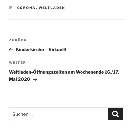
SCHLAGWÖRTER
CORONA
,
WELTLADEN
Beitragsnavigation
Vorheriger
ZURÜCK
Beitrag
Kinderkirche – Virtuell!
Nächster
WEITER
Beitrag
Weltladen-Öffnungszeiten am Wochenende 16./17.
Mai 2020
Suchen
Suche
nach: