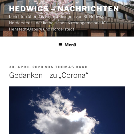
Zum
HEDWIGS – NACHRICHTEN
Inhalt
berichten über das Gemeindeleben von St. Hedwig,
springen
Norderstedt – der katholischen Kirchengemeinde für
Henstedt-Ulzburg und Norderstedt
Menü
VERÖFFENTLICHT
30. APRIL 2020
VON
THOMAS RAAB
AM
Gedanken – zu „Corona“