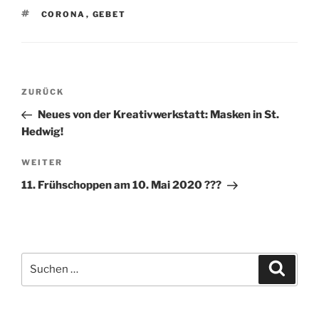
SCHLAGWÖRTER
CORONA
,
GEBET
Beitragsnavigation
Vorheriger
ZURÜCK
Beitrag
Neues von der Kreativwerkstatt: Masken in St.
Hedwig!
Nächster
WEITER
Beitrag
11. Frühschoppen am 10. Mai 2020 ???
Suchen
Suche
nach: