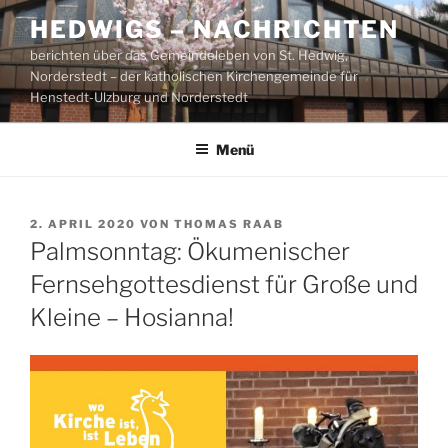
Zum
HEDWIGS – NACHRICHTEN
Inhalt
berichten über das Gemeindeleben von St. Hedwig,
springen
Norderstedt – der katholischen Kirchengemeinde für
Henstedt-Ulzburg und Norderstedt
Menü
VERÖFFENTLICHT
2. APRIL 2020
VON
THOMAS RAAB
AM
Palmsonntag: Ökumenischer
Fernsehgottesdienst für Große und
Kleine – Hosianna!