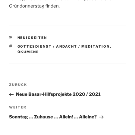
Gründonnerstag finden.
KATEGORIEN
NEUIGKEITEN
SCHLAGWÖRTER
GOTTESDIENST / ANDACHT / MEDITATION
,
ÖKUMENE
Beitragsnavigation
Vorheriger
ZURÜCK
Beitrag
Neue Basar-Hilfsprojekte 2020 / 2021
Nächster
WEITER
Beitrag
Sonntag … Zuhause … Allein! … Alleine?