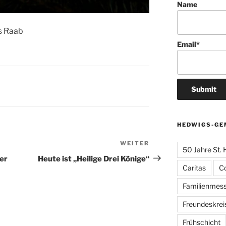
Name
s Raab
Email*
HEDWIGS-GE
WEITER
Nächster
50 Jahre St.
Beitrag
ner
Heute ist „Heilige Drei Könige“
Caritas
C
Familienmes
Freundeskrei
Frühschicht