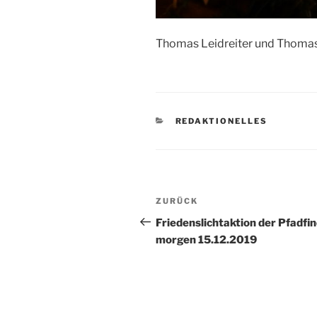
Thomas Leidreiter und Thoma
KATEGORIEN
REDAKTIONELLES
Beitragsnavigation
Vorheriger
ZURÜCK
Beitrag
Friedenslichtaktion der Pfadfi
morgen 15.12.2019