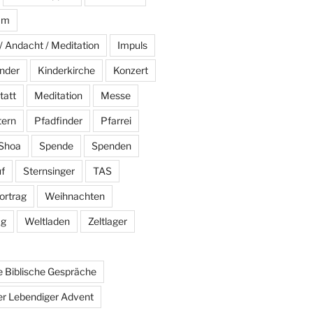
am
/ Andacht / Meditation
Impuls
nder
Kinderkirche
Konzert
tatt
Meditation
Messe
tern
Pfadfinder
Pfarrei
Shoa
Spende
Spenden
f
Sternsinger
TAS
ortrag
Weihnachten
ag
Weltladen
Zeltlager
 Biblische Gespräche
r Lebendiger Advent