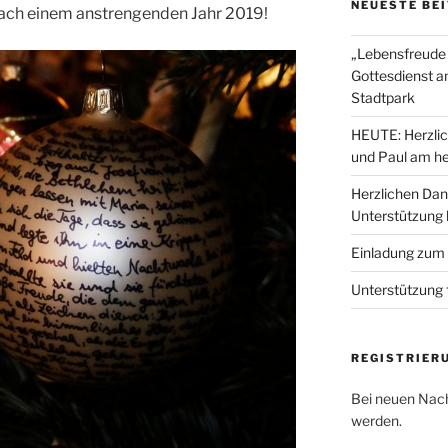
NEUESTE BE
 nach einem anstrengenden Jahr 2019!
„Lebensfreude 
Gottesdienst a
Stadtpark
HEUTE: Herzlic
und Paul am he
Herzlichen Dan
Unterstützung
Einladung zum
Unterstützung 
REGISTRIER
Bei neuen Nach
werden.