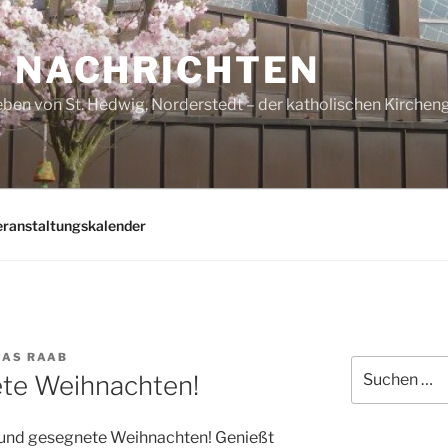
– NACHRICHTEN
ben von St. Hedwig, Norderstedt – der katholischen Kirche
eranstaltungskalender
AS RAAB
Suchen
te Weihnachten!
nach:
 und gesegnete Weihnachten! Genießt