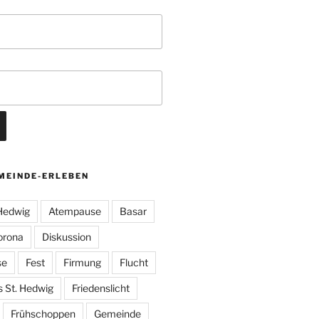
MEINDE-ERLEBEN
 Hedwig
Atempause
Basar
orona
Diskussion
se
Fest
Firmung
Flucht
s St. Hedwig
Friedenslicht
Frühschoppen
Gemeinde