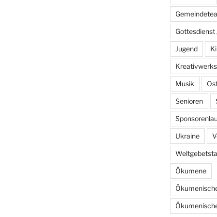
Gemeindete
Gottesdienst 
Jugend
Ki
Kreativwerks
Musik
Os
Senioren
Sponsorenlau
Ukraine
V
Weltgebetst
Ökumene
Ökumenische
Ökumenische