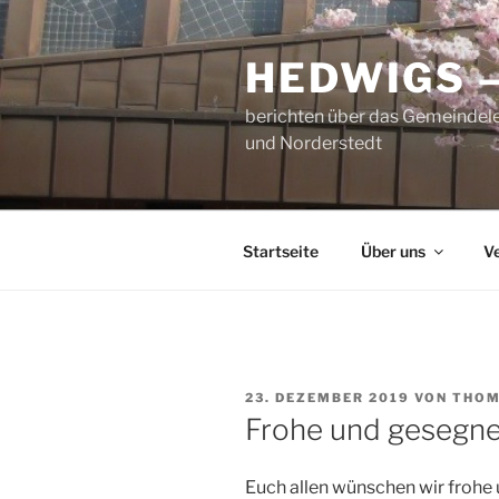
Zum
Inhalt
HEDWIGS 
springen
berichten über das Gemeindele
und Norderstedt
Startseite
Über uns
V
VERÖFFENTLICHT
23. DEZEMBER 2019
VON
THOM
AM
Frohe und gesegne
Euch allen wünschen wir frohe