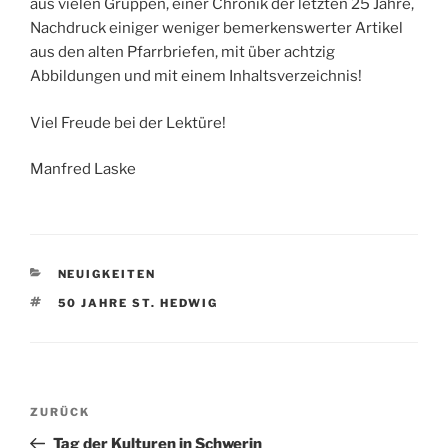
aus vielen Gruppen, einer Chronik der letzten 25 Jahre,
Nachdruck einiger weniger bemerkenswerter Artikel
aus den alten Pfarrbriefen, mit über achtzig
Abbildungen und mit einem Inhaltsverzeichnis!
Viel Freude bei der Lektüre!
Manfred Laske
KATEGORIEN
NEUIGKEITEN
SCHLAGWÖRTER
50 JAHRE ST. HEDWIG
Beitragsnavigation
Vorheriger
ZURÜCK
Beitrag
Tag der Kulturen in Schwerin