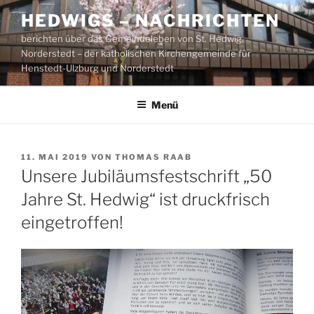
Zum
HEDWIGS – NACHRICHTEN
Inhalt
berichten über das Gemeindeleben von St. Hedwig,
springen
Norderstedt – der katholischen Kirchengemeinde für
Henstedt-Ulzburg und Norderstedt
Menü
VERÖFFENTLICHT
11. MAI 2019
VON
THOMAS RAAB
AM
Unsere Jubiläumsfestschrift „50
Jahre St. Hedwig“ ist druckfrisch
eingetroffen!