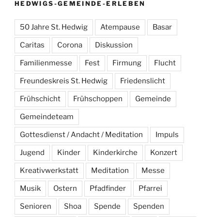
HEDWIGS-GEMEINDE-ERLEBEN
50 Jahre St. Hedwig
Atempause
Basar
Caritas
Corona
Diskussion
Familienmesse
Fest
Firmung
Flucht
Freundeskreis St. Hedwig
Friedenslicht
Frühschicht
Frühschoppen
Gemeinde
Gemeindeteam
Gottesdienst / Andacht / Meditation
Impuls
Jugend
Kinder
Kinderkirche
Konzert
Kreativwerkstatt
Meditation
Messe
Musik
Ostern
Pfadfinder
Pfarrei
Senioren
Shoa
Spende
Spenden