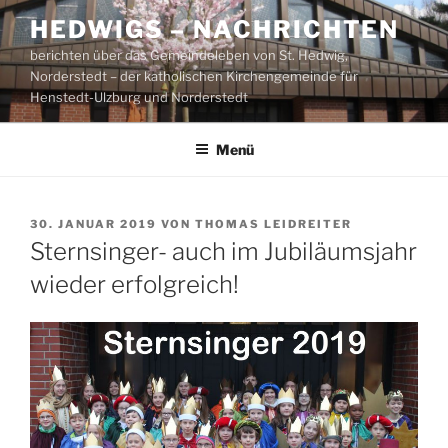
Zum
HEDWIGS – NACHRICHTEN
Inhalt
berichten über das Gemeindeleben von St. Hedwig,
springen
Norderstedt – der katholischen Kirchengemeinde für
Henstedt-Ulzburg und Norderstedt
Menü
VERÖFFENTLICHT
30. JANUAR 2019
VON
THOMAS LEIDREITER
AM
Sternsinger- auch im Jubiläumsjahr
wieder erfolgreich!