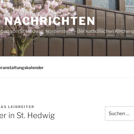
– NACHRICHTEN
ben von St. Hedwig, Norderstedt – der katholischen Kirche
eranstaltungskalender
AS LEIDREITER
Suchen
er in St. Hedwig
nach: