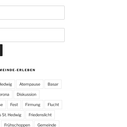
MEINDE-ERLEBEN
 Hedwig
Atempause
Basar
orona
Diskussion
se
Fest
Firmung
Flucht
s St. Hedwig
Friedenslicht
Frühschoppen
Gemeinde