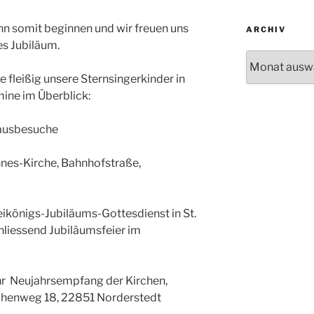
nn somit beginnen und wir freuen uns
ARCHIV
es Jubiläum.
Archiv
 fleißig unsere Sternsingerkinder in
mine im Überblick:
Hausbesuche
nnes-Kirche, Bahnhofstraße,
eikönigs-Jubiläums-Gottesdienst in St.
hliessend Jubiläumsfeier im
hr Neujahrsempfang der Kirchen,
rchenweg 18, 22851 Norderstedt