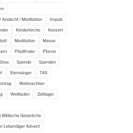
am
/ Andacht / Meditation
Impuls
nder
Kinderkirche
Konzert
tatt
Meditation
Messe
tern
Pfadfinder
Pfarrei
Shoa
Spende
Spenden
f
Sternsinger
TAS
ortrag
Weihnachten
ag
Weltladen
Zeltlager
 Biblische Gespräche
r Lebendiger Advent