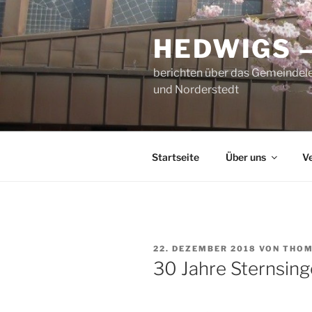
Zum
Inhalt
HEDWIGS 
springen
berichten über das Gemeindele
und Norderstedt
Startseite
Über uns
V
VERÖFFENTLICHT
22. DEZEMBER 2018
VON
THOM
AM
30 Jahre Sternsing