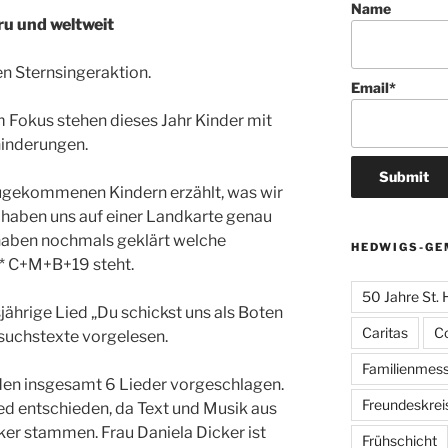
Name
u und weltweit
en Sternsingeraktion.
Email*
m Fokus stehen dieses Jahr Kinder mit
hinderungen.
ugekommenen Kindern erzählt, was wir
haben uns auf einer Landkarte genau
haben nochmals geklärt welche
HEDWIGS-GE
* C+M+B+19 steht.
50 Jahre St.
ährige Lied „Du schickst uns als Boten
Caritas
C
suchstexte vorgelesen.
Familienmes
n insgesamt 6 Lieder vorgeschlagen.
Freundeskrei
ied entschieden, da Text und Musik aus
ker stammen. Frau Daniela Dicker ist
Frühschicht