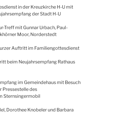
esdienst in der Kreuzkirche H-U mit
eujahrsempfang der Stadt H-U
ur-Treff mit Gunnar Urbach, Paul-
khörner Moor, Norderstedt
urzer Auftritt im Familiengottesdienst
tritt beim Neujahrsempfang Rathaus
 Empfang im Gemeindehaus mit Besuch
r Pressestelle des
m Sternsingermobil
del, Dorothee Knobeler und Barbara