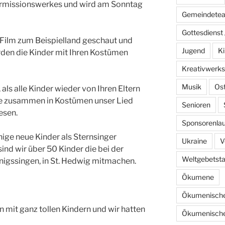
dermissionswerkes und wird am Sonntag
Gemeindete
Gottesdienst 
Film zum Beispielland geschaut und
Jugend
Ki
rden die Kinder mit Ihren Kostümen
Kreativwerks
Musik
Os
ls alle Kinder wieder von Ihren Eltern
le zusammen in Kostümen unser Lied
Senioren
esen.
Sponsorenlau
inige neue Kinder als Sternsinger
Ukraine
V
nd wir über 50 Kinder die bei der
Weltgebetst
nigssingen, in St. Hedwig mitmachen.
Ökumene
Ökumenische
n mit ganz tollen Kindern und wir hatten
Ökumenische