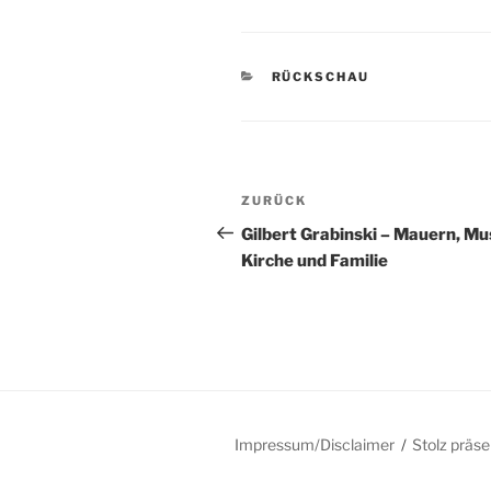
KATEGORIEN
RÜCKSCHAU
Beitragsnavigation
Vorheriger
ZURÜCK
Beitrag
Gilbert Grabinski – Mauern, Mu
Kirche und Familie
Impressum/Disclaimer
Stolz präs