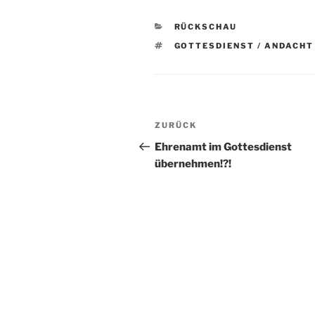
KATEGORIEN
RÜCKSCHAU
SCHLAGWÖRTER
GOTTESDIENST / ANDACHT
Beitragsnavigation
Vorheriger
ZURÜCK
Beitrag
Ehrenamt im Gottesdienst
übernehmen!?!