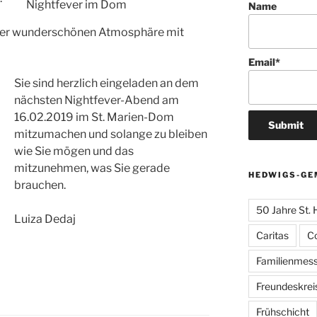
Nightfever im Dom
Name
einer wunderschönen Atmosphäre mit
Email*
Sie sind herzlich eingeladen an dem
nächsten Nightfever-Abend am
16.02.2019 im St. Marien-Dom
mitzumachen und solange zu bleiben
wie Sie mögen und das
mitzunehmen, was Sie gerade
HEDWIGS-GE
brauchen.
50 Jahre St.
Luiza Dedaj
Caritas
C
Familienmes
Freundeskrei
Frühschicht