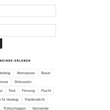
MEINDE-ERLEBEN
 Hedwig
Atempause
Basar
orona
Diskussion
se
Fest
Firmung
Flucht
s St. Hedwig
Friedenslicht
Frühschoppen
Gemeinde