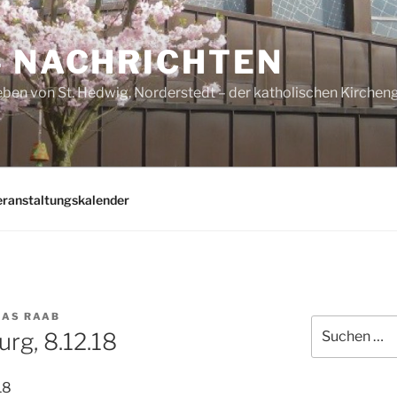
– NACHRICHTEN
ben von St. Hedwig, Norderstedt – der katholischen Kirche
eranstaltungskalender
AS RAAB
Suchen
rg, 8.12.18
nach:
18