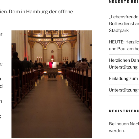
NEUESTE BE
rien-Dom in Hamburg der offene
„Lebensfreude 
Gottesdienst a
Stadtpark
r
HEUTE: Herzlic
und Paul am he
Herzlichen Dan
ze
Unterstützung
n
Einladung zum
nd
Unterstützung 
n
REGISTRIER
g
Bei neuen Nach
werden.
.