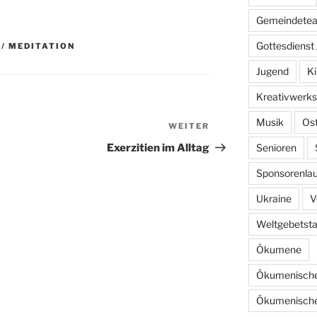
Gemeindete
Gottesdienst 
 / MEDITATION
Jugend
Ki
Kreativwerks
Musik
Os
WEITER
Nächster
Beitrag
Senioren
Exerzitien im Alltag
Sponsorenlau
Ukraine
V
Weltgebetst
Ökumene
Ökumenische
Ökumenische