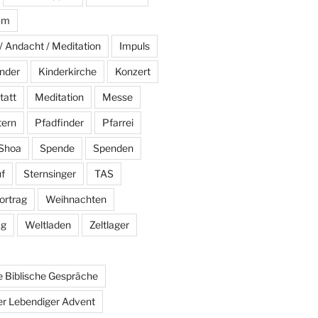
am
/ Andacht / Meditation
Impuls
nder
Kinderkirche
Konzert
tatt
Meditation
Messe
tern
Pfadfinder
Pfarrei
Shoa
Spende
Spenden
f
Sternsinger
TAS
ortrag
Weihnachten
ag
Weltladen
Zeltlager
 Biblische Gespräche
r Lebendiger Advent