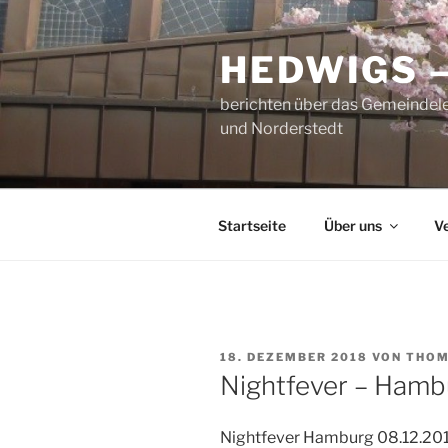
Zum
Inhalt
HEDWIGS 
springen
berichten über das Gemeindele
und Norderstedt
Startseite
Über uns
V
VERÖFFENTLICHT
18. DEZEMBER 2018
VON
THOM
AM
Nightfever – Hambu
Nightfever Hamburg 08.12.20