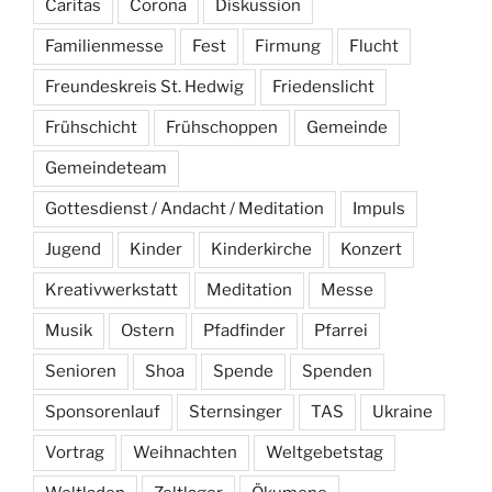
Caritas
Corona
Diskussion
Familienmesse
Fest
Firmung
Flucht
Freundeskreis St. Hedwig
Friedenslicht
Frühschicht
Frühschoppen
Gemeinde
Gemeindeteam
Gottesdienst / Andacht / Meditation
Impuls
Jugend
Kinder
Kinderkirche
Konzert
Kreativwerkstatt
Meditation
Messe
Musik
Ostern
Pfadfinder
Pfarrei
Senioren
Shoa
Spende
Spenden
Sponsorenlauf
Sternsinger
TAS
Ukraine
Vortrag
Weihnachten
Weltgebetstag