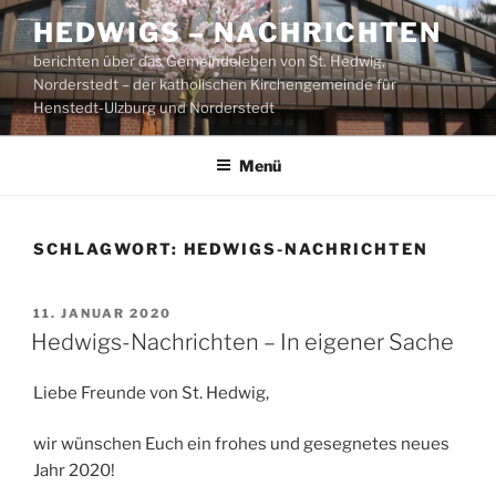
Zum
HEDWIGS – NACHRICHTEN
Inhalt
berichten über das Gemeindeleben von St. Hedwig,
springen
Norderstedt – der katholischen Kirchengemeinde für
Henstedt-Ulzburg und Norderstedt
Menü
SCHLAGWORT:
HEDWIGS-NACHRICHTEN
VERÖFFENTLICHT
11. JANUAR 2020
AM
Hedwigs-Nachrichten – In eigener Sache
Liebe Freunde von St. Hedwig,
wir wünschen Euch ein frohes und gesegnetes neues
Jahr 2020!