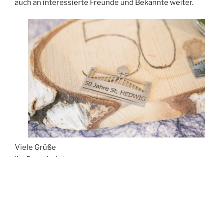
auch an interessierte Freunde und Bekannte weiter.
Viele Grüße
Ihr Gemeindeteam
Anja Speidel
VERÖFFENTLICHT
25. OKTOBER 2019