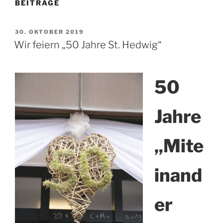
BEITRÄGE
VERÖFFENTLICHT
30. OKTOBER 2019
AM
Wir feiern „50 Jahre St. Hedwig“
50
Jahre
„Mite
inand
er