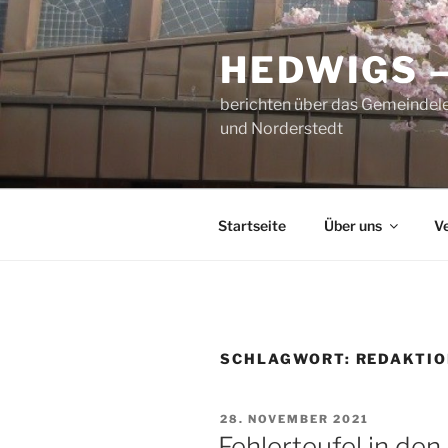
Zum
Inhalt
HEDWIGS 
springen
berichten über das Gemeindele
und Norderstedt
Startseite
Über uns
V
SCHLAGWORT:
REDAKTIO
VERÖFFENTLICHT
28. NOVEMBER 2021
AM
Fehlerteufel in de