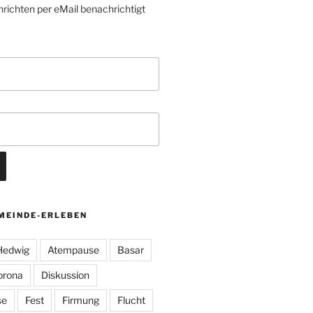
richten per eMail benachrichtigt
MEINDE-ERLEBEN
 Hedwig
Atempause
Basar
orona
Diskussion
se
Fest
Firmung
Flucht