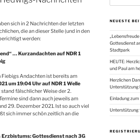
nach:
NEUESTE BE
en sich in 2 Nachrichten der letzten
hlichen, die an dieser Stelle (und in den
„Lebensfreude 
erichtigt werden:
Gottesdienst a
Stadtpark
bend“ … Kurzandachten auf NDR 1
big
HEUTE: Herzlic
und Paul am he
 Fiebigs Andachten ist bereits am
Herzlichen Dan
021 um 19:04 Uhr auf NDR 1 Welle
Unterstützung
 stand fälschlicher Weise der 2.
Termine sind dann auch jeweils am
Einladung zum
. und 29. Dezember 2021. Ist so auch viel
Unterstützung 
ßt sich immer schön zeitlich an die
REGISTRIER
s Erzbistums: Gottesdienst nach 3G