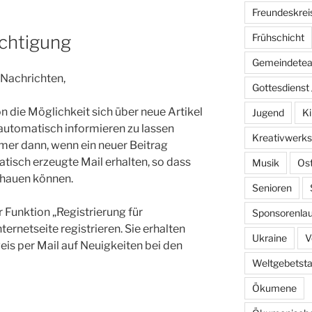
Freundeskrei
chtigung
Frühschicht
Gemeindete
Nachrichten,
Gottesdienst 
on die Möglichkeit sich über neue Artikel
Jugend
Ki
utomatisch informieren zu lassen
Kreativwerks
mmer dann, wenn ein neuer Beitrag
atisch erzeugte Mail erhalten, so dass
Musik
Os
schauen können.
Senioren
 Funktion „Registrierung für
Sponsorenlau
ternetseite registrieren. Sie erhalten
Ukraine
V
is per Mail auf Neuigkeiten bei den
Weltgebetst
Ökumene