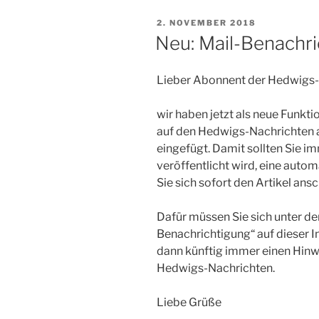
VERÖFFENTLICHT
2. NOVEMBER 2018
AM
Neu: Mail-Benachri
Lieber Abonnent der Hedwigs-
wir haben jetzt als neue Funkti
auf den Hedwigs-Nachrichten a
eingefügt. Damit sollten Sie i
veröffentlicht wird, eine autom
Sie sich sofort den Artikel an
Dafür müssen Sie sich unter der
Benachrichtigung“ auf dieser In
dann künftig immer einen Hinwe
Hedwigs-Nachrichten.
Liebe Grüße