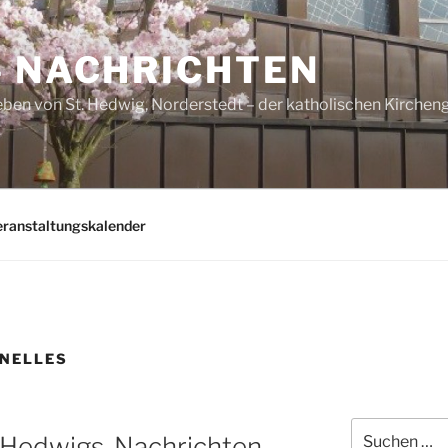
– NACHRICHTEN
ben von St. Hedwig, Norderstedt – der katholischen Kirche
eranstaltungskalender
NELLES
Suchen
n Hedwigs-Nachrichten