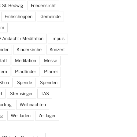
s St. Hedwig
Friedenslicht
Frühschoppen
Gemeinde
am
/ Andacht / Meditation
Impuls
nder
Kinderkirche
Konzert
tatt
Meditation
Messe
tern
Pfadfinder
Pfarrei
Shoa
Spende
Spenden
f
Sternsinger
TAS
ortrag
Weihnachten
ag
Weltladen
Zeltlager