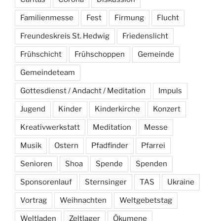
Familienmesse
Fest
Firmung
Flucht
Freundeskreis St. Hedwig
Friedenslicht
Frühschicht
Frühschoppen
Gemeinde
Gemeindeteam
Gottesdienst / Andacht / Meditation
Impuls
Jugend
Kinder
Kinderkirche
Konzert
Kreativwerkstatt
Meditation
Messe
Musik
Ostern
Pfadfinder
Pfarrei
Senioren
Shoa
Spende
Spenden
Sponsorenlauf
Sternsinger
TAS
Ukraine
Vortrag
Weihnachten
Weltgebetstag
Weltladen
Zeltlager
Ökumene