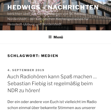
Zum
HEDWIGS – NACHRICHTEN
Inhalt
berichten über das Gemeindeleben von St. Hedwig,
springen
Norderstedt – der katholischen Kirchengemeinde für
Henstedt-Ulzburg und Norderstedt
Menü
SCHLAGWORT:
MEDIEN
VERÖFFENTLICHT
4. SEPTEMBER 2019
AM
Auch Radiohören kann Spaß machen …
Sebastian Fiebig ist regelmäßig beim
NDR zu hören!
Der ein oder andere von Euch ist vielleicht im Radio
schon einmal über bekannte Stimmen aus unserer