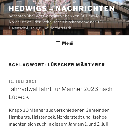
Zum
HEDWIGS – NACHRICHTEN
Inhalt
berichten über das Gemeindeleben von St. Hedwig,
springen
Norderstedt – der katholischen Kirchengemeinde für
Henstedt-Ulzburg und Norderstedt
Menü
SCHLAGWORT:
LÜBECKER MÄRTYRER
VERÖFFENTLICHT
11. JULI 2023
AM
Fahrradwallfahrt für Männer 2023 nach
Lübeck
Knapp 30 Männer aus verschiedenen Gemeinden
Hamburgs, Halstenbek, Norderstedt und Itzehoe
machten sich auch in diesem Jahr am 1. und 2. Juli