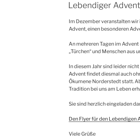
AM
Lebendiger Adven
Im Dezember veranstalten wir i
Advent, einen besonderen Adv
An mehreren Tagen im Advent ö
„Türchen“ und Menschen aus uns
In diesem Jahr sind leider nich
Advent findet diesmal auch oh
Ökumene Norderstedt statt. Ab
Tradition bei uns am Leben er
Sie sind herzlich eingeladen d
Den Flyer für den Lebendigen A
Viele Grüße