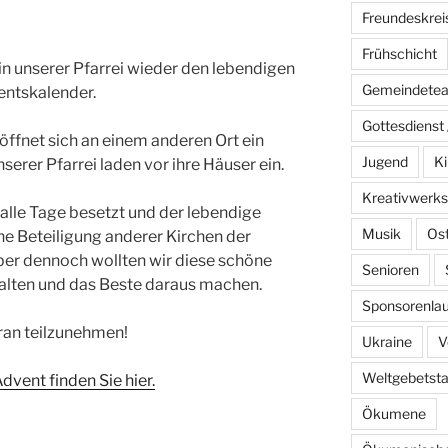
t
Freundeskrei
Frühschicht
n unserer Pfarrei wieder den lebendigen
Gemeindete
entskalender.
Gottesdienst 
ffnet sich an einem anderen Ort ein
Jugend
Ki
erer Pfarrei laden vor ihre Häuser ein.
Kreativwerks
t alle Tage besetzt und der lebendige
Musik
Os
ne Beteiligung anderer Kirchen der
er dennoch wollten wir diese schöne
Senioren
halten und das Beste daraus machen.
Sponsorenlau
aran teilzunehmen!
Ukraine
V
Weltgebetst
dvent finden Sie hier.
Ökumene