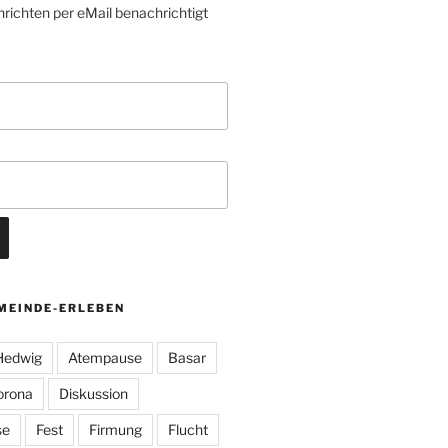
richten per eMail benachrichtigt
MEINDE-ERLEBEN
 Hedwig
Atempause
Basar
orona
Diskussion
se
Fest
Firmung
Flucht