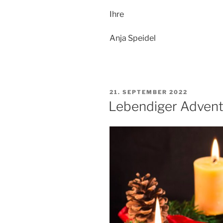
Ihre
Anja Speidel
VERÖFFENTLICHT
21. SEPTEMBER 2022
AM
Lebendiger Adven