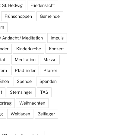
s St. Hedwig
Friedenslicht
Frühschoppen
Gemeinde
am
/ Andacht / Meditation
Impuls
nder
Kinderkirche
Konzert
tatt
Meditation
Messe
tern
Pfadfinder
Pfarrei
Shoa
Spende
Spenden
f
Sternsinger
TAS
ortrag
Weihnachten
ag
Weltladen
Zeltlager