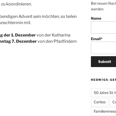
Bei neuen Nach
 zu koordinieren.
werden.
bendigen Advent sein möchten, so teilen
Name
unschtermin mit.
g der 1. Dezember
von der Katharina
Email*
nntag 7. Dezember
von den Pfadfindern
HEDWIGS-GE
50 Jahre St.
Caritas
C
Familienmes