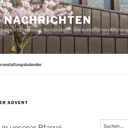
– NACHRICHTEN
ben von St. Hedwig, Norderstedt – der katholischen Kirche
eranstaltungskalender
ER ADVENT
Suchen
in unserer Pfarrei