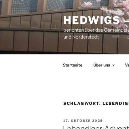
Zum
Inhalt
HEDWIGS 
springen
berichten über das Gemeindele
und Norderstedt
Startseite
Über uns
V
SCHLAGWORT:
LEBENDIG
VERÖFFENTLICHT
17. OKTOBER 2025
AM
Lebendiger Advent 