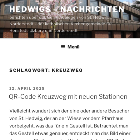
Zum
HEDWIGS – NACHRICHTEN
Inhalt
berichten über das Gemeindeleben von St. Hedwig,
springen
Norderstedt – der katholischen Kirchengemeinde für
Henstedt-Ulzburg und Norderstedt
Menü
SCHLAGWORT:
KREUZWEG
VERÖFFENTLICHT
12. APRIL 2025
AM
QR-Code Kreuzweg mit neuen Stationen
Vielleicht wundert sich der eine oder andere Besucher
von St. Hedwig, der an der Wiese vor dem Pfarrhaus
vorbeigeht, was das für ein Gestell ist. Betrachtet man
das Gestell etwas genauer, entdeckt man das Bild einer