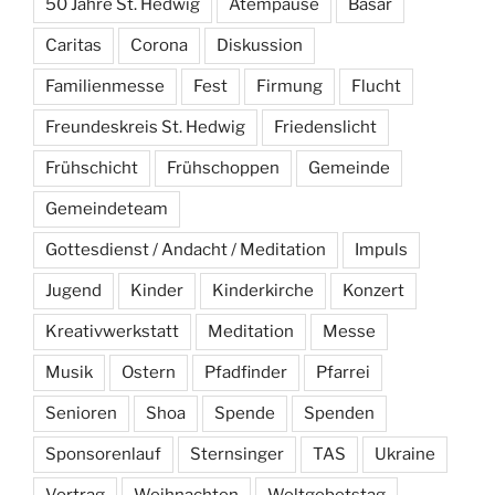
50 Jahre St. Hedwig
Atempause
Basar
Caritas
Corona
Diskussion
Familienmesse
Fest
Firmung
Flucht
Freundeskreis St. Hedwig
Friedenslicht
Frühschicht
Frühschoppen
Gemeinde
Gemeindeteam
Gottesdienst / Andacht / Meditation
Impuls
Jugend
Kinder
Kinderkirche
Konzert
Kreativwerkstatt
Meditation
Messe
Musik
Ostern
Pfadfinder
Pfarrei
Senioren
Shoa
Spende
Spenden
Sponsorenlauf
Sternsinger
TAS
Ukraine
Vortrag
Weihnachten
Weltgebetstag