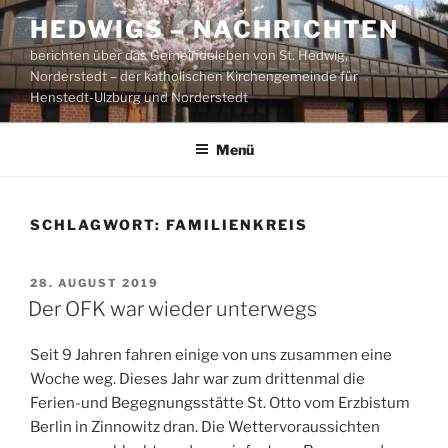
Zum
HEDWIGS – NACHRICHTEN
Inhalt
berichten über das Gemeindeleben von St. Hedwig,
springen
Norderstedt – der katholischen Kirchengemeinde für
Henstedt-Ulzburg und Norderstedt
Menü
SCHLAGWORT:
FAMILIENKREIS
VERÖFFENTLICHT
28. AUGUST 2019
AM
Der OFK war wieder unterwegs
Seit 9 Jahren fahren einige von uns zusammen eine
Woche weg. Dieses Jahr war zum drittenmal die
Ferien-und Begegnungsstätte St. Otto vom Erzbistum
Berlin in Zinnowitz dran. Die Wettervoraussichten