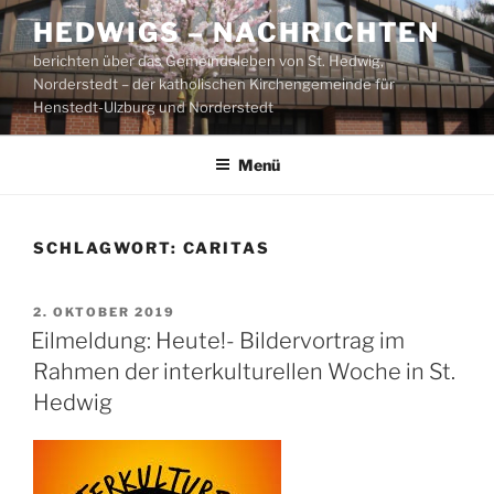
Zum
HEDWIGS – NACHRICHTEN
Inhalt
berichten über das Gemeindeleben von St. Hedwig,
springen
Norderstedt – der katholischen Kirchengemeinde für
Henstedt-Ulzburg und Norderstedt
Menü
SCHLAGWORT:
CARITAS
VERÖFFENTLICHT
2. OKTOBER 2019
AM
Eilmeldung: Heute!- Bildervortrag im
Rahmen der interkulturellen Woche in St.
Hedwig