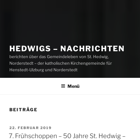
HEDWIGS – NACHRICHTEN
berichten über das Gemeindeleben von St. Hedwig,
Norderstedt – der katholischen Kirchengemeinde für
Henstedt-Ulzburg und Norderstedt
Menü
BEITRÄGE
VERÖFFENTLICHT
22. FEBRUAR 2019
AM
7. Frühschoppen – 50 Jahre St. Hedwig –