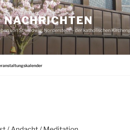
– NACHRICHTEN
ben von St. Hedwig, Norderstedt – der katholischen Kirche
eranstaltungskalender
t / Andacht / Meditation