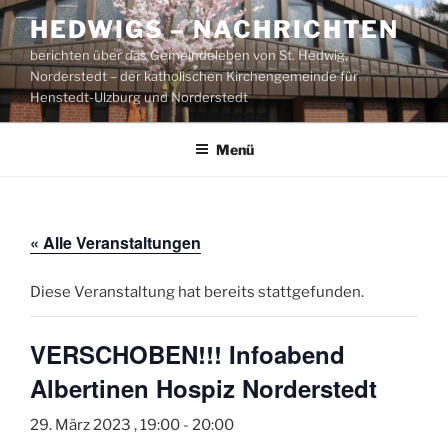
Zum
HEDWIGS – NACHRICHTEN
Inhalt
berichten über das Gemeindeleben von St. Hedwig,
springen
Norderstedt – der katholischen Kirchengemeinde für
Henstedt-Ulzburg und Norderstedt
Menü
« Alle Veranstaltungen
Diese Veranstaltung hat bereits stattgefunden.
VERSCHOBEN!!! Infoabend
Albertinen Hospiz Norderstedt
29. März 2023 , 19:00
-
20:00