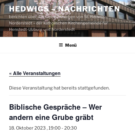
Zum
HEDWIGS – NACHRICHTEN
Inhalt
berichten über das Gemeindeleben von St. Hedwig,
springen
Norderstedt – der katholischen Kirchengemeinde für
Henstedt-Ulzburg und Norderstedt
Menü
« Alle Veranstaltungen
Diese Veranstaltung hat bereits stattgefunden.
Biblische Gespräche – Wer
andern eine Grube gräbt
18. Oktober 2023 , 19:00
-
20:30